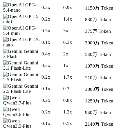
GPT-
0.2x
0.9x
1150万 Token
5.4-nano
GPT-5-
0.2x
1.4x
830万 Token
mini
GPT-
0.5x
3x
375万 Token
5.4-mini
GPT-5-
0.1x
0.3x
3000万 Token
nano
Gemini
0.4x
2x
540万 Token
3 Flash
Gemini
0.2x
1x
1070万 Token
3.1 Flash-Lite
Gemini
0.2x
1.7x
710万 Token
2.5 Flash
Gemini
0.1x
0.3
3000万 Token
2.5 Flash-Lite
0.2x
0.8x
1250万 Token
Qwen3.7-Plus
0.2x
1.2x
940万 Token
Qwen3.6-Plus
0.1x
0.5x
2140万 Token
Qwen3.5-Plus