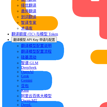
择优翻译
悬停翻译
划词翻译
智译专家
术语库
翻译额度 (TC) 与模型 Token
翻译模型 API Key 申请与配置
翻译模型配置说明
翻译模型配置流程
硅基流动
智谱 GLM
DeepSeek
OpenAI
Grok
Gemini
豆包
Kimi
阿里云百炼大模型
Qwen-MT
DeepL