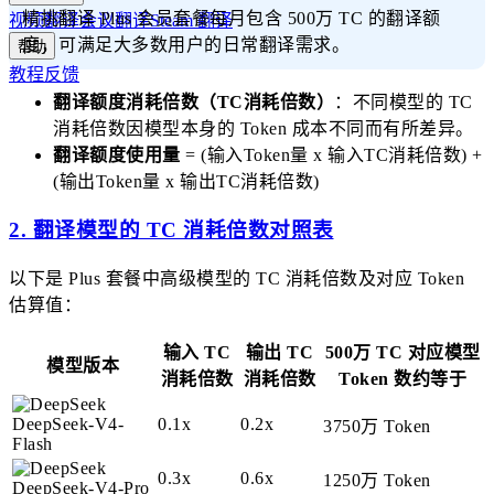
精挑翻译 Plus 会员套餐每月包含 500万 TC 的翻译额
视频翻译
会议翻译
Steam 翻译
度，可满足大多数用户的日常翻译需求。
帮助
教程
反馈
翻译额度消耗倍数（TC消耗倍数）
：不同模型的 TC
消耗倍数因模型本身的 Token 成本不同而有所差异。
翻译额度使用量
= (输入Token量 x 输入TC消耗倍数) +
(输出Token量 x 输出TC消耗倍数)
2. 翻译模型的 TC 消耗倍数对照表
以下是 Plus 套餐中高级模型的 TC 消耗倍数及对应 Token
估算值：
输入 TC
输出 TC
500万 TC 对应模型
模型版本
消耗倍数
消耗倍数
Token 数约等于
DeepSeek-V4-
0.1x
0.2x
3750万 Token
Flash
0.3x
0.6x
1250万 Token
DeepSeek-V4-Pro