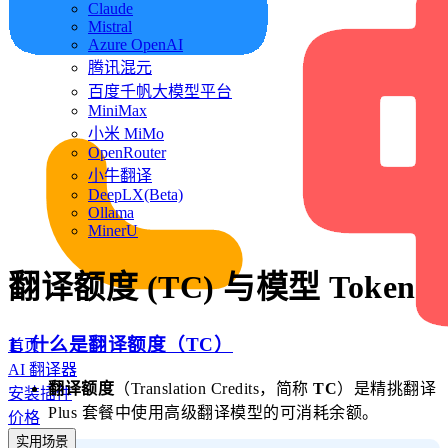
Claude
Mistral
Azure OpenAI
腾讯混元
百度千帆大模型平台
MiniMax
小米 MiMo
OpenRouter
小牛翻译
DeepLX(Beta)
Ollama
MinerU
翻译额度 (TC) 与模型 Token
1. 什么是翻译额度（TC）
首页
AI 翻译器
翻译额度
（Translation Credits，简称
TC
）是精挑翻译
安装插件
Plus 套餐中使用高级翻译模型的可消耗余额。
价格
实用场景