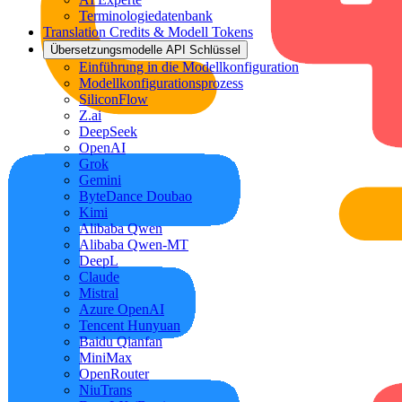
Terminologiedatenbank
Translation Credits & Modell Tokens
Übersetzungsmodelle API Schlüssel
Einführung in die Modellkonfiguration
Modellkonfigurationsprozess
SiliconFlow
Z.ai
DeepSeek
OpenAI
Grok
Gemini
ByteDance Doubao
Kimi
Alibaba Qwen
Alibaba Qwen-MT
DeepL
Claude
Mistral
Azure OpenAI
Tencent Hunyuan
Baidu Qianfan
MiniMax
OpenRouter
NiuTrans