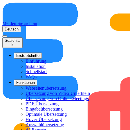
Melden Sie sich an
Deutsch
Search…
k
Erste Schritte
Einführung
Installation
Schnellstart
FAQs
Funktionen
Webseitenübersetzung
Übersetzung von Video-Untertiteln
Übersetzung von Online-Meetings
PDF Übersetzung
Eingabeübersetzung
Optimale Übersetzung
Hover-Übersetzung
Auswahlübersetzung
AI Experte