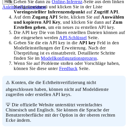
Gehen Sie dann zu
Online-Inferenz
-Seite aus dem linken
Hilfe
Navigationsmenü und klicken Sie in der Liste
Anleitung
Rückmeldung
Voreingestellter Inferenzendpunkt
auf
Zugriff API
.
Auf dem
Zugang API
Seite, klicken Sie auf
Auswählen
und kopieren API Key
, und klicken Sie dann auf
Zum
Erstellen gehen
, um ein neues zu erstellen API key.
Die API key Die von Ihnen erstellten Dateien können auf
der eingesehen werden
API-Schlüssel
Seite.
Geben Sie die ein API key in die
API key
Feld in den
Modelleinstellungen der Erweiterung. Nach der
Überprüfung ist es einsatzbereit. Detaillierte Schritte
finden Sie im
Modellkonfigurationsprozess
.
Wenn Sie auf Probleme stoßen oder Vorschläge haben,
können Sie diese unter
Feedback
Seite.
⚠️ Konten, die die Echtheitsverifizierung nicht
abgeschlossen haben, können nicht auf Modeldienste
zugreifen oder erstellen API keys.
💡 Die offizielle Website unterstützt vereinfachtes
Chinesisch und Englisch. Sie können die Sprache der
Benutzeroberfläche mit der Option in der oberen rechten
Ecke ändern.