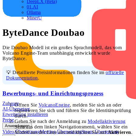
DeepLX (Beta)
01.AI
Ollama
MinerU
ByteDance Doubao
Die Doubao Modell ist ein großes Sprachmodell, das vom
Volcano Engine-Team unabhängig entwickelt wurde
ByteDance.
💡 Detaillierte Preisinformationen finden Sie im
offizielle
Dokumentation
.
Bewerbungs- und Einrichtungsprozess
Zuhause
Öffnen Sie
VolcanoEngine
, melden Sie sich an oder
AI-Übersetzer
registrieren Sie sich und führen Sie die Identitätsprüfung
Erweiterung installieren
durch.
Preise
Gehen Sie nach der Anmeldung zu
Modellaktivierung
Anwendungen
Seite aus dem linken Navigationsmenü, wählen Sie ein
Video-Übersetzung
Meeting-Übersetzung
Steam-Übersetzung
Modell aus der Liste aus und klicken Sie auf
Aktivieren
.