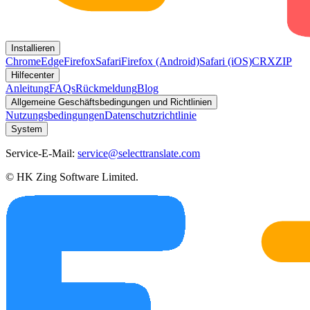
Installieren
Chrome
Edge
Firefox
Safari
Firefox (Android)
Safari (iOS)
CRX
ZIP
Hilfecenter
Anleitung
FAQs
Rückmeldung
Blog
Allgemeine Geschäftsbedingungen und Richtlinien
Nutzungsbedingungen
Datenschutzrichtlinie
System
Service-E-Mail:
service@selecttranslate.com
© HK Zing Software Limited.