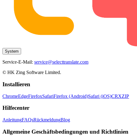
System
Service-E-Mail:
service@selecttranslate.com
© HK Zing Software Limited.
Installieren
Chrome
Edge
Firefox
Safari
Firefox (Android)
Safari (iOS)
CRX
ZIP
Hilfecenter
Anleitung
FAQs
Rückmeldung
Blog
Allgemeine Geschäftsbedingungen und Richtlinien