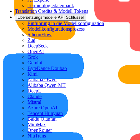
Terminologiedatenbank
Translation Credits & Modell Tokens
Übersetzungsmodelle API Schlüssel
Einführung in die Modellkonfiguration
Modellkonfigurationsprozess
SiliconFlow
Z.ai
DeepSeek
OpenAI
Grok
Gemini
ByteDance Doubao
Kimi
Alibaba Qwen
Alibaba Qwen-MT
DeepL
Claude
Mistral
Azure OpenAI
Tencent Hunyuan
Baidu Qianfan
MiniMax
OpenRouter
NiuTrans