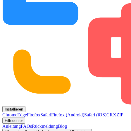
Installieren
Chrome
Edge
Firefox
Safari
Firefox (Android)
Safari (iOS)
CRX
ZIP
Hilfecenter
Anleitung
FAQs
Rückmeldung
Blog