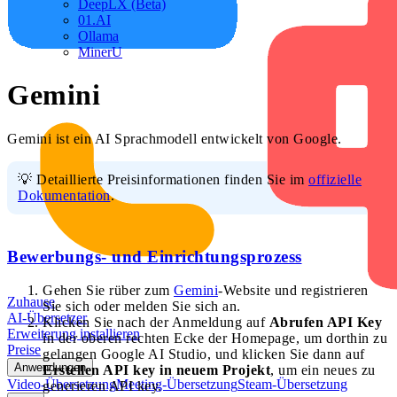
DeepLX (Beta)
01.AI
Ollama
MinerU
Gemini
Gemini ist ein AI Sprachmodell entwickelt von Google.
💡 Detaillierte Preisinformationen finden Sie im
offizielle
Dokumentation
.
Bewerbungs- und Einrichtungsprozess
Gehen Sie rüber zum
Gemini
-Website und registrieren
Zuhause
Sie sich oder melden Sie sich an.
AI-Übersetzer
Klicken Sie nach der Anmeldung auf
Abrufen API Key
Erweiterung installieren
in der oberen rechten Ecke der Homepage, um dorthin zu
Preise
gelangen Google AI Studio, und klicken Sie dann auf
Anwendungen
Erstellen API key in neuem Projekt
, um ein neues zu
Video-Übersetzung
Meeting-Übersetzung
Steam-Übersetzung
generieren API key.