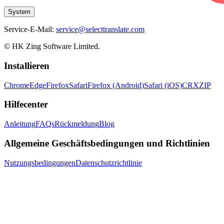
System
Service-E-Mail:
service@selecttranslate.com
© HK Zing Software Limited.
Installieren
Chrome
Edge
Firefox
Safari
Firefox (Android)
Safari (iOS)
CRX
ZIP
Hilfecenter
Anleitung
FAQs
Rückmeldung
Blog
Allgemeine Geschäftsbedingungen und Richtlinien
Nutzungsbedingungen
Datenschutzrichtlinie