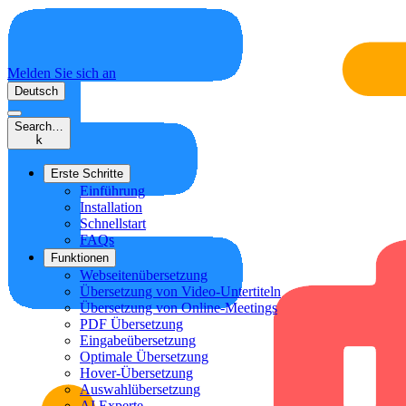
Melden Sie sich an
Deutsch
Search…
k
Erste Schritte
Einführung
Installation
Schnellstart
FAQs
Funktionen
Webseitenübersetzung
Übersetzung von Video-Untertiteln
Übersetzung von Online-Meetings
PDF Übersetzung
Eingabeübersetzung
Optimale Übersetzung
Hover-Übersetzung
Auswahlübersetzung
AI Experte