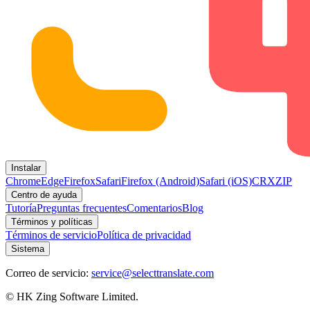
Instalar
Chrome
Edge
Firefox
Safari
Firefox (Android)
Safari (iOS)
CRX
ZIP
Centro de ayuda
Tutoría
Preguntas frecuentes
Comentarios
Blog
Términos y políticas
Términos de servicio
Política de privacidad
Sistema
Correo de servicio:
service@selecttranslate.com
© HK Zing Software Limited.