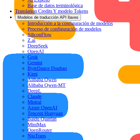
Base de datos terminológica
Translation Credits Y modelo Tokens
Modelos de traducción API llaves
Introducción a la configuración de modelos
Proceso de configuración de modelos
SiliconFlow
Z.ai
DeepSeek
OpenAI
Grok
Gemini
ByteDance Doubao
Kimi
Alibaba Qwen
Alibaba Qwen-MT
DeepL
Claude
Mistral
Azure OpenAI
Tencent Hunyuan
Baidu Qianfan
MiniMax
OpenRouter
NiuTrans