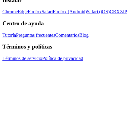
Instalar
Chrome
Edge
Firefox
Safari
Firefox (Android)
Safari (iOS)
CRX
ZIP
Centro de ayuda
Tutoría
Preguntas frecuentes
Comentarios
Blog
Términos y políticas
Términos de servicio
Política de privacidad