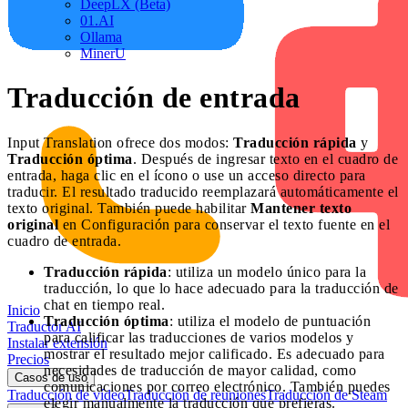
DeepLX (Beta)
01.AI
Ollama
MinerU
Traducción de entrada
Input Translation ofrece dos modos:
Traducción rápida
y
Traducción óptima
. Después de ingresar texto en el cuadro de
entrada, haga clic en el ícono o use un acceso directo para
traducir. El resultado traducido reemplazará automáticamente el
texto original. También puede habilitar
Mantener texto
original
en Configuración para conservar el texto fuente en el
cuadro de entrada.
Traducción rápida
: utiliza un modelo único para la
traducción, lo que lo hace adecuado para la traducción de
chat en tiempo real.
Inicio
Traducción óptima
: utiliza el modelo de puntuación
Traductor AI
para calificar las traducciones de varios modelos y
Instalar extensión
mostrar el resultado mejor calificado. Es adecuado para
Precios
necesidades de traducción de mayor calidad, como
Casos de uso
comunicaciones por correo electrónico. También puedes
Traducción de vídeo
Traducción de reuniones
Traducción de Steam
elegir manualmente la traducción que prefieras.