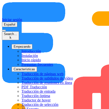
Iniciar sesión
Español
Search…
k
Empezando
Introducción
Instalación
Inicio rápido
Preguntas frecuentes
Características
Traducción de páginas web
Traducción de subtítulos de vídeo
Traducción de reuniones en línea
PDF Traducción
Traducción de entrada
Traducción óptima
Traductor de hover
Traducción de selección
AI Experto