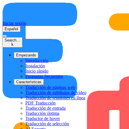
Iniciar sesión
Español
Search…
k
Empezando
Introducción
Instalación
Inicio rápido
Preguntas frecuentes
Características
Traducción de páginas web
Traducción de subtítulos de vídeo
Traducción de reuniones en línea
PDF Traducción
Traducción de entrada
Traducción óptima
Traductor de hover
Traducción de selección
AI Experto