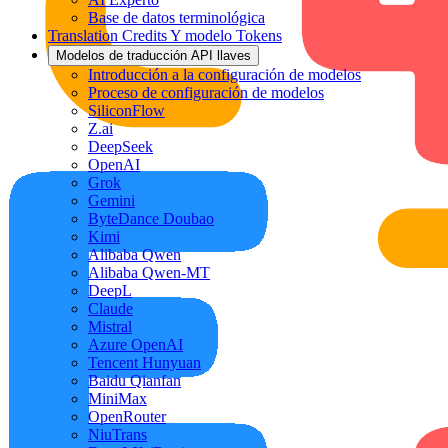
Base de datos terminológica
Translation Credits Y modelo Tokens
Modelos de traducción API llaves
Introducción a la configuración de modelos
Proceso de configuración de modelos
SiliconFlow
Z.ai
DeepSeek
OpenAI
Grok
Gemini
ByteDance Doubao
Kimi
Alibaba Qwen
Alibaba Qwen-MT
DeepL
Claude
Mistral
Azure OpenAI
Tencent Hunyuan
Baidu Qianfan
MiniMax
OpenRouter
NiuTrans