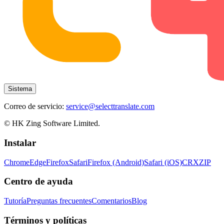
Sistema
Correo de servicio:
service@selecttranslate.com
© HK Zing Software Limited.
Instalar
Chrome
Edge
Firefox
Safari
Firefox (Android)
Safari (iOS)
CRX
ZIP
Centro de ayuda
Tutoría
Preguntas frecuentes
Comentarios
Blog
Términos y políticas