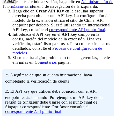
Ayuda
Después de iniciar sesión, haga clic en
Administración de
Tutoría
Comentarios
claves
en el menú de navegación de la izquierda.
Haga clic en
Crear API Key
en la esquina superior
derecha para obtener una API key. La configuración del
modelo de la extensión utiliza el sitio de China. API
endpoint por defecto. Si está utilizando un internacional
API key, consulte el
correspondiente API punto final
.
Introduzca el API key en el
API key
campo en la
configuración del modelo de la extensión. Una vez
verificado, estará listo para usar. Para conocer los pasos
detallados, consulte el
Proceso de configuración de
modelos
.
Si encuentra algún problema o tiene sugerencias, puede
enviarlas en
Comentarios
página.
⚠️ Asegúrese de que su cuenta internacional haya
completado la verificación de cuenta.
⚠️ El API key que utilices debe coincidir con el API
endpoint estás llamando. Por ejemplo, un API key de la
región de Singapur debe usarse con el punto final de
Singapur correspondiente. Por favor consulte el
correspondiente API punto final
.