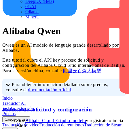
DeepLX (Beta)
01.AI
Ollama
MinerU
Alibaba Qwen
Qwen es un AI modelo de lenguaje grande desarrollado por
Alibaba.
Este tutorial cubre el API key proceso de solicitud y
configuración del Alibaba Cloud Sitio internacional de Bailian.
Para la versión china, consulte
阿里云百炼大模型
.
💡 Para obtener información detallada sobre precios,
consulte el
documentación oficial
.
Inicio
Traductor AI
Instalar extensión
Proceso de solicitud y configuración
Precios
Casos de uso
Abrir
Alibaba Cloud Estudio modelo
y regístrate o inicia
Traducción de vídeo
Traducción de reuniones
Traducción de Steam
sesión.