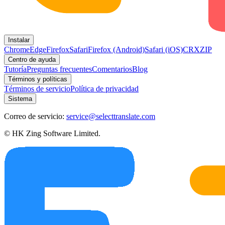
Instalar
Chrome
Edge
Firefox
Safari
Firefox (Android)
Safari (iOS)
CRX
ZIP
Centro de ayuda
Tutoría
Preguntas frecuentes
Comentarios
Blog
Términos y políticas
Términos de servicio
Política de privacidad
Sistema
Correo de servicio:
service@selecttranslate.com
© HK Zing Software Limited.