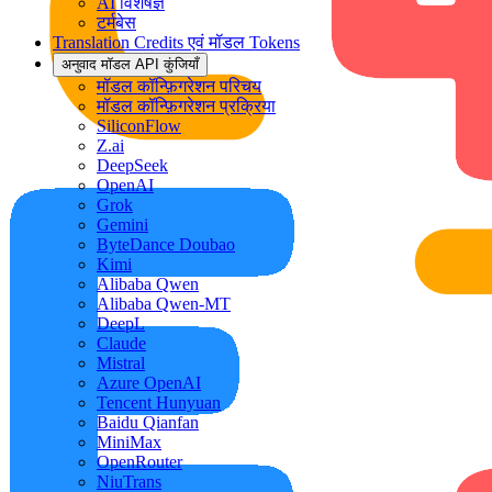
AI विशेषज्ञ
टर्मबेस
Translation Credits एवं मॉडल Tokens
अनुवाद मॉडल API कुंजियाँ
मॉडल कॉन्फ़िगरेशन परिचय
मॉडल कॉन्फ़िगरेशन प्रक्रिया
SiliconFlow
Z.ai
DeepSeek
OpenAI
Grok
Gemini
ByteDance Doubao
Kimi
Alibaba Qwen
Alibaba Qwen-MT
DeepL
Claude
Mistral
Azure OpenAI
Tencent Hunyuan
Baidu Qianfan
MiniMax
OpenRouter
NiuTrans