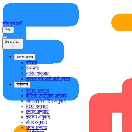
लॉग इन करें
हिन्दी
Search…
k
आरंभ करना
परिचय
स्थापना
त्वरित शुरुआत
अक्सर पूछे जाने वाले प्रश्न
विशेषताएं
वेबपेज अनुवाद
वीडियो उपशीर्षक अनुवाद
ऑनलाइन मीटिंग अनुवाद
PDF अनुवाद
इनपुट अनुवाद
इष्टतम अनुवाद
होवर अनुवाद
चयन अनुवाद