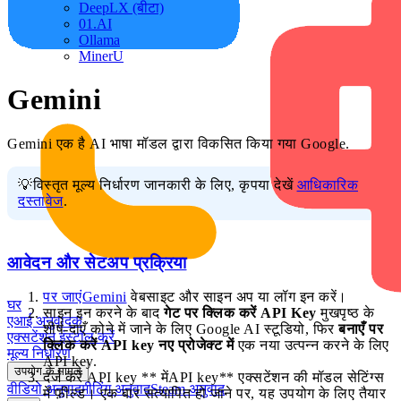
DeepLX (बीटा)
01.AI
Ollama
MinerU
Gemini
Gemini एक है AI भाषा मॉडल द्वारा विकसित किया गया Google.
💡विस्तृत मूल्य निर्धारण जानकारी के लिए, कृपया देखें
आधिकारिक
दस्तावेज
.
आवेदन और सेटअप प्रक्रिया
पर जाएंGemini
वेबसाइट और साइन अप या लॉग इन करें।
घर
साइन इन करने के बाद
गेट पर क्लिक करें API Key
मुखपृष्ठ के
एआई अनुवादक
शीर्ष-दाएँ कोने में जाने के लिए Google AI स्टूडियो, फिर
बनाएँ पर
एक्सटेंशन इंस्टॉल करें
क्लिक करें API key नए प्रोजेक्ट में
एक नया उत्पन्न करने के लिए
मूल्य निर्धारण
API key.
उपयोग के मामले
दर्ज करें API key ** मेंAPI key** एक्सटेंशन की मॉडल सेटिंग्स
वीडियो अनुवाद
मीटिंग अनुवाद
Steam अनुवाद
में फ़ील्ड। एक बार सत्यापित हो जाने पर, यह उपयोग के लिए तैयार