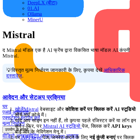
DeepLX (बीटा)
01.AI
Ollama
MinerU
Mistral
द Mistral मॉडल एक है AI फ्रेंच द्वारा विकसित भाषा मॉडल AI कंपनी
Mistral.
💡विस्तृत मूल्य निर्धारण जानकारी के लिए, कृपया देखें
आधिकारिक
दस्तावेज
.
आवेदन और सेटअप प्रक्रिया
घर
खोलेंMistral
वेबसाइट और
कोशिश करें पर क्लिक करें AI स्टूडियो
एआई अनुवादक
शीर्ष-दाएँ कोने में।
एक्सटेंशन इंस्टॉल करें
यदि आप साइन इन नहीं हैं, तो कृपया पहले रजिस्टर करें या लॉग इन
मूल्य निर्धारण
करें। फिर, पर
Mistral AI स्टूडियो
पेज, क्लिक करें
API keys
उपयोग के मामले
बाईं ओर के नेविगेशन मेनू में।
वीडियो अनुवाद
मीटिंग अनुवाद
Steam अनुवाद
पर
API keys
पेज, जनरेट करने के लिए
नई कुंजी बनाएं
पर क्लिक