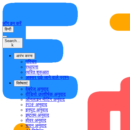
लॉग इन करें
हिन्दी
Search…
k
आरंभ करना
परिचय
स्थापना
त्वरित शुरुआत
अक्सर पूछे जाने वाले प्रश्न
विशेषताएं
वेबपेज अनुवाद
वीडियो उपशीर्षक अनुवाद
ऑनलाइन मीटिंग अनुवाद
PDF अनुवाद
इनपुट अनुवाद
इष्टतम अनुवाद
होवर अनुवाद
चयन अनुवाद