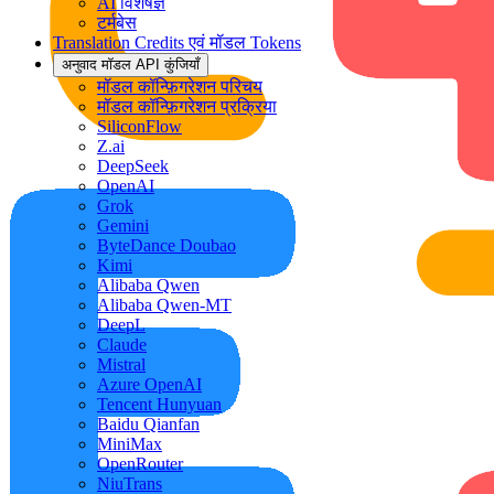
AI विशेषज्ञ
टर्मबेस
Translation Credits एवं मॉडल Tokens
अनुवाद मॉडल API कुंजियाँ
मॉडल कॉन्फ़िगरेशन परिचय
मॉडल कॉन्फ़िगरेशन प्रक्रिया
SiliconFlow
Z.ai
DeepSeek
OpenAI
Grok
Gemini
ByteDance Doubao
Kimi
Alibaba Qwen
Alibaba Qwen-MT
DeepL
Claude
Mistral
Azure OpenAI
Tencent Hunyuan
Baidu Qianfan
MiniMax
OpenRouter
NiuTrans