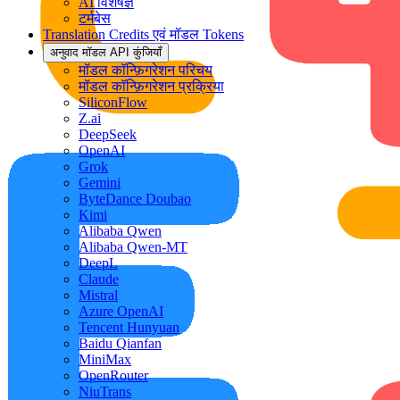
AI विशेषज्ञ
टर्मबेस
Translation Credits एवं मॉडल Tokens
अनुवाद मॉडल API कुंजियाँ
मॉडल कॉन्फ़िगरेशन परिचय
मॉडल कॉन्फ़िगरेशन प्रक्रिया
SiliconFlow
Z.ai
DeepSeek
OpenAI
Grok
Gemini
ByteDance Doubao
Kimi
Alibaba Qwen
Alibaba Qwen-MT
DeepL
Claude
Mistral
Azure OpenAI
Tencent Hunyuan
Baidu Qianfan
MiniMax
OpenRouter
NiuTrans