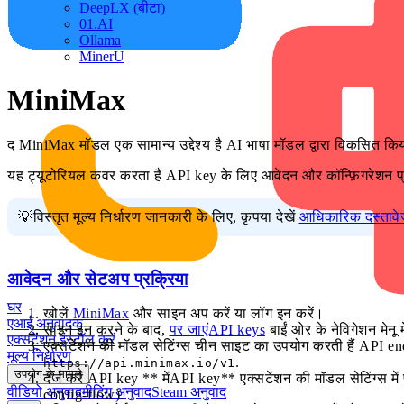
DeepLX (बीटा)
01.AI
Ollama
MinerU
MiniMax
द MiniMax मॉडल एक सामान्य उद्देश्य है AI भाषा मॉडल द्वारा विकसित क
यह ट्यूटोरियल कवर करता है API key के लिए आवेदन और कॉन्फ़िगरेशन प्रक
💡विस्तृत मूल्य निर्धारण जानकारी के लिए, कृपया देखें
आधिकारिक दस्तावे
आवेदन और सेटअप प्रक्रिया
घर
खोलें
MiniMax
और साइन अप करें या लॉग इन करें।
एआई अनुवादक
साइन इन करने के बाद,
पर जाएंAPI keys
बाईं ओर के नेविगेशन मेनू म
एक्सटेंशन इंस्टॉल करें
एक्सटेंशन की मॉडल सेटिंग्स चीन साइट का उपयोग करती हैं API endp
मूल्य निर्धारण
.
https://api.minimax.io/v1
उपयोग के मामले
दर्ज करें API key ** मेंAPI key** एक्सटेंशन की मॉडल सेटिंग्स मे
वीडियो अनुवाद
मीटिंग अनुवाद
Steam अनुवाद
config-flow).