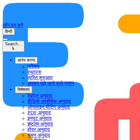
लॉग इन करें
हिन्दी
Search…
k
आरंभ करना
परिचय
स्थापना
त्वरित शुरुआत
अक्सर पूछे जाने वाले प्रश्न
विशेषताएं
वेबपेज अनुवाद
वीडियो उपशीर्षक अनुवाद
ऑनलाइन मीटिंग अनुवाद
PDF अनुवाद
इनपुट अनुवाद
इष्टतम अनुवाद
होवर अनुवाद
चयन अनुवाद