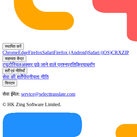
स्थापित करें
Chrome
Edge
Firefox
Safari
Firefox (Android)
Safari (iOS)
CRX
ZIP
सहायता केंद्र
ट्यूटोरियल
अक्सर पूछे जाने वाले प्रश्न
प्रतिक्रिया
ब्लॉग
शर्तें एवं नीतियाँ
सेवा की शर्तें
गोपनीयता नीति
सिस्टम
सेवा ईमेल:
service@selecttranslate.com
© HK Zing Software Limited.