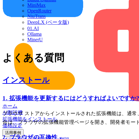
MiniMax
OpenRouter
NiuTrans
DeepLX (ベータ版)
01.AI
Ollama
MinerU
よくある質問
インストール
1. 拡張機能を更新するにはどうすればよいですか
ホーム
AI翻訳機
ブラウザ ストアからインストールされた拡張機能は、通常
拡張機能をインストール
合は、ブラウザの拡張機能管理ページを開き、開発者モー
価格設定
活用事例
2. ブラウザの互換性