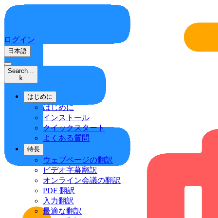
ログイン
日本語
Search…
k
はじめに
はじめに
インストール
クイックスタート
よくある質問
特長
ウェブページの翻訳
ビデオ字幕翻訳
オンライン会議の翻訳
PDF 翻訳
入力翻訳
最適な翻訳