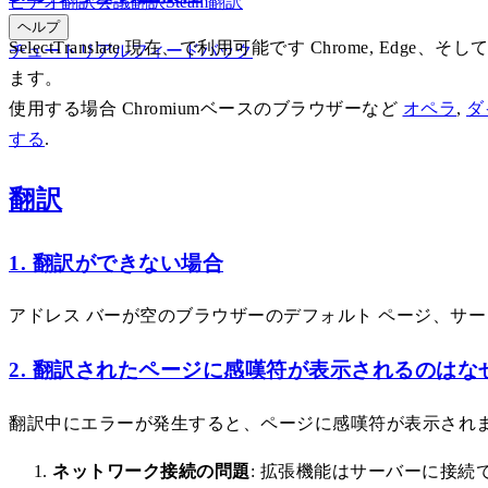
ビデオ翻訳
会議翻訳
Steam翻訳
ヘルプ
SelectTranslate 現在、で利用可能です Chrome
チュートリアル
フィードバック
ます。
使用する場合 Chromiumベースのブラウザーなど
オペラ
,
ダ
する
.
翻訳
1. 翻訳ができない場合
アドレス バーが空のブラウザーのデフォルト ページ、サー
2. 翻訳されたページに感嘆符が表示されるのはな
翻訳中にエラーが発生すると、ページに感嘆符が表示され
ネットワーク接続の問題
: 拡張機能はサーバーに接