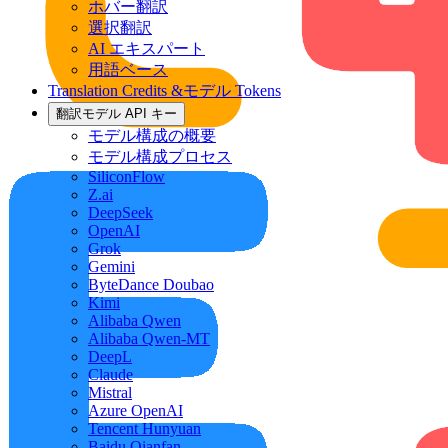
ホバー翻訳
選択翻訳
AI エキスパート
用語ベース
Translation Credits &モデル Tokens
翻訳モデル API キー
モデル構成の概要
モデル構成プロセス
SiliconFlow
Z.ai
DeepSeek
OpenAI
Grok
Gemini
ByteDance Doubao
Kimi
Alibaba Qwen
Alibaba Qwen-MT
DeepL
Claude
Mistral
Azure OpenAI
Tencent Hunyuan
Baidu Qianfan