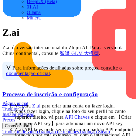
DeepLX (Beta)
01.AI
Ollama
MinerU
Z.ai
Z.ai é a versão internacional do Zhipu AI. Para a versão da
China continental, consulte
智谱 GLM 大模型
.
💡 Para informações detalhadas sobre preços, consulte o
documentação oficial
.
Processo de inscrição e configuração
Página inicial
Vá para
Z.ai
para criar uma conta ou fazer login.
Tradutor IA
Após fazer login, clique na foto do seu perfil no canto
Instalar extensão
superior direito, vá para
API Chaves
e clique em 【Criar
Preços
um novo API key】para adicionar um novo API key.
Casos de uso
Z.ai API keys pode ser usado com o padrão API endpoint
Tradução de vídeo
Tradução de reuniões
Tradução Steam
fornecido por esta extensão, ou com o internacional API