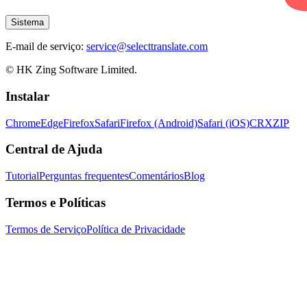
Sistema
E-mail de serviço:
service@selecttranslate.com
© HK Zing Software Limited.
Instalar
Chrome
Edge
Firefox
Safari
Firefox (Android)
Safari (iOS)
CRX
ZIP
Central de Ajuda
Tutorial
Perguntas frequentes
Comentários
Blog
Termos e Políticas
Termos de Serviço
Política de Privacidade