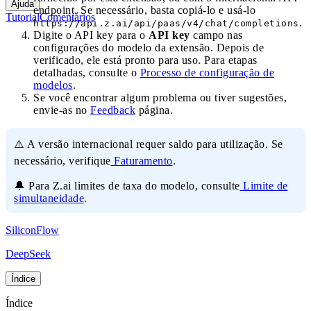
Ajuda
endpoint. Se necessário, basta copiá-lo e usá-lo
Tutorial
Comentários
.
https://api.z.ai/api/paas/v4/chat/completions
Digite o API key para o
API key
campo nas
configurações do modelo da extensão. Depois de
verificado, ele está pronto para uso. Para etapas
detalhadas, consulte o
Processo de configuração de
modelos
.
Se você encontrar algum problema ou tiver sugestões,
envie-as no
Feedback
página.
⚠️ A versão internacional requer saldo para utilização. Se
necessário, verifique
Faturamento
.
🔔 Para Z.ai limites de taxa do modelo, consulte
Limite de
simultaneidade
.
SiliconFlow
DeepSeek
Índice
Índice