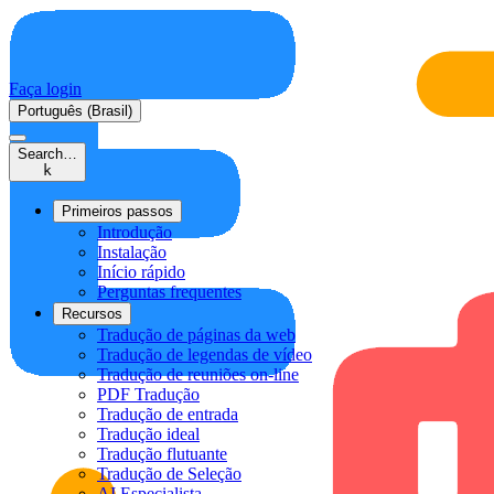
Faça login
Português (Brasil)
Search…
k
Primeiros passos
Introdução
Instalação
Início rápido
Perguntas frequentes
Recursos
Tradução de páginas da web
Tradução de legendas de vídeo
Tradução de reuniões on-line
PDF Tradução
Tradução de entrada
Tradução ideal
Tradução flutuante
Tradução de Seleção
AI Especialista