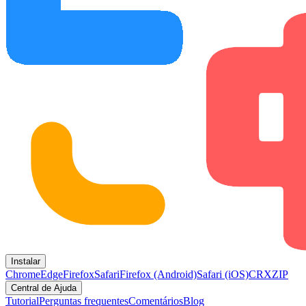
Instalar
Chrome
Edge
Firefox
Safari
Firefox (Android)
Safari (iOS)
CRX
ZIP
Central de Ajuda
Tutorial
Perguntas frequentes
Comentários
Blog