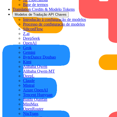
Base de termos
Translation Credits & Modelo Tokens
Modelos de Tradução API Chaves
Introdução à configuração de modelos
Processo de configuração de modelos
SiliconFlow
Z.ai
DeepSeek
OpenAI
Grok
Gemini
ByteDance Doubao
Kimi
Alibaba Qwen
Alibaba Qwen-MT
DeepL
Claude
Mistral
Azure OpenAI
Tencent Hunyuan
Baidu Qianfan
MiniMax
OpenRouter
NiuTrans