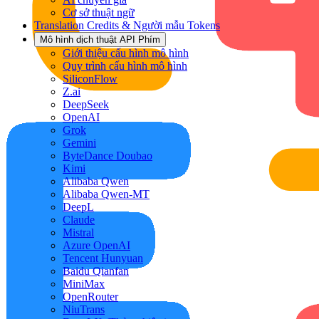
Cơ sở thuật ngữ
Translation Credits & Người mẫu Tokens
Mô hình dịch thuật API Phím
Giới thiệu cấu hình mô hình
Quy trình cấu hình mô hình
SiliconFlow
Z.ai
DeepSeek
OpenAI
Grok
Gemini
ByteDance Doubao
Kimi
Alibaba Qwen
Alibaba Qwen-MT
DeepL
Claude
Mistral
Azure OpenAI
Tencent Hunyuan
Baidu Qianfan
MiniMax
OpenRouter
NiuTrans