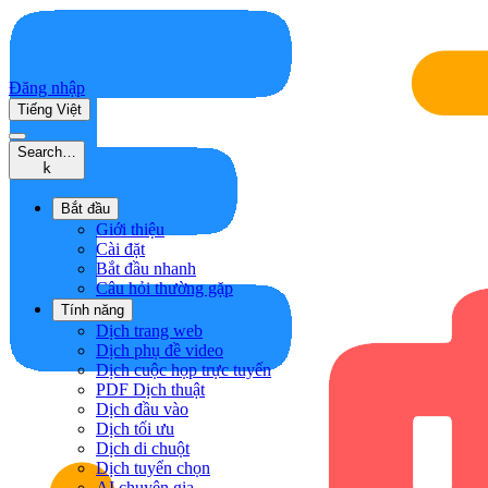
Đăng nhập
Tiếng Việt
Search…
k
Bắt đầu
Giới thiệu
Cài đặt
Bắt đầu nhanh
Câu hỏi thường gặp
Tính năng
Dịch trang web
Dịch phụ đề video
Dịch cuộc họp trực tuyến
PDF Dịch thuật
Dịch đầu vào
Dịch tối ưu
Dịch di chuột
Dịch tuyển chọn
AI chuyên gia