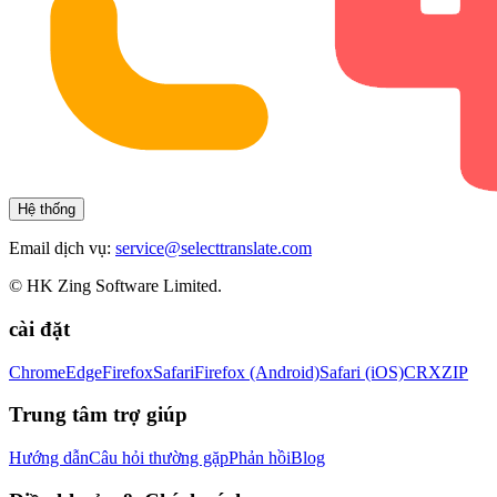
Hệ thống
Email dịch vụ:
service@selecttranslate.com
© HK Zing Software Limited.
cài đặt
Chrome
Edge
Firefox
Safari
Firefox (Android)
Safari (iOS)
CRX
ZIP
Trung tâm trợ giúp
Hướng dẫn
Câu hỏi thường gặp
Phản hồi
Blog