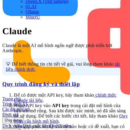
DeepLX (Thử nghiệm)
01.AI
Ollama
MinerU
Claude
Claude là một AI mô hình ngôn ngữ được phát triển bởi
Anthropic.
💡 Để biết thông tin chi tiết về giá, vui lòng tham khảo
tài
liệu chính thức
.
Quy trình đăng ký và thiết lập
Để có được một API key, hãy tham khảo
chính thức
Trang chủ
Claude tài liệu
.
Trình dịch AI
Nhập API key vào
API key
trong cài đặt mô hình của
Cài đặt tiện ích
tiện ích mở rộng. Sau khi được xác minh, nó đã sẵn sàng
Định giá
để sử dụng. Để biết các bước chi tiết, hãy tham khảo
Quy
Ứng dụng
trình cấu hình mô hình
.
Dịch video
Dịch cuộc họp
Dịch Steam
Nếu gặp phải bất kỳ vấn đề nào hoặc có đề xuất, bạn có