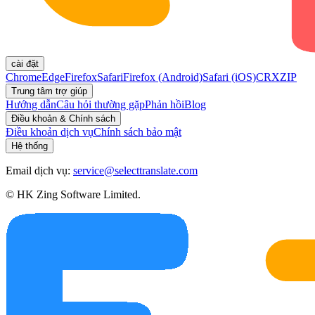
cài đặt
Chrome
Edge
Firefox
Safari
Firefox (Android)
Safari (iOS)
CRX
ZIP
Trung tâm trợ giúp
Hướng dẫn
Câu hỏi thường gặp
Phản hồi
Blog
Điều khoản & Chính sách
Điều khoản dịch vụ
Chính sách bảo mật
Hệ thống
Email dịch vụ:
service@selecttranslate.com
© HK Zing Software Limited.