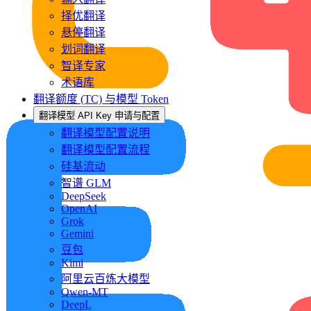
择优翻译
悬停翻译
划词翻译
智译专家
术语库
翻译额度 (TC) 与模型 Token
翻译模型 API Key 申请与配置
翻译模型配置说明
翻译模型配置流程
硅基流动
智谱 GLM
DeepSeek
OpenAI
Grok
Gemini
豆包
Kimi
阿里云百炼大模型
Qwen-MT
DeepL