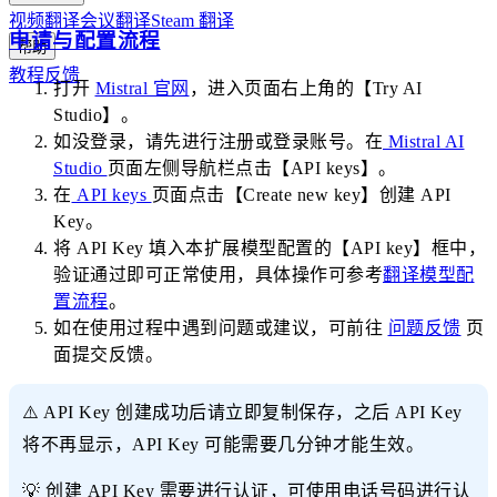
视频翻译
会议翻译
Steam 翻译
申请与配置流程
帮助
教程
反馈
打开
Mistral 官网
，进入页面右上角的【Try AI
Studio】。
如没登录，请先进行注册或登录账号。在
Mistral AI
Studio
页面左侧导航栏点击【API keys】。
在
API keys
页面点击【Create new key】创建 API
Key。
将 API Key 填入本扩展模型配置的【API key】框中，
验证通过即可正常使用，具体操作可参考
翻译模型配
置流程
。
如在使用过程中遇到问题或建议，可前往
问题反馈
页
面提交反馈。
⚠️ API Key 创建成功后请立即复制保存，之后 API Key
将不再显示，API Key 可能需要几分钟才能生效。
💡 创建 API Key 需要进行认证，可使用电话号码进行认