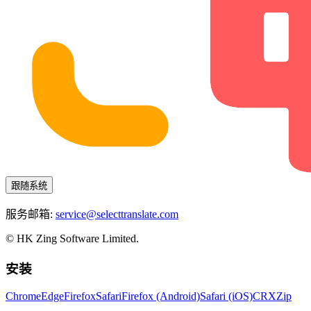
跟随系统
服务邮箱:
service@selecttranslate.com
© HK Zing Software Limited.
安装
Chrome
Edge
Firefox
Safari
Firefox (Android)
Safari (iOS)
CRX
Zip