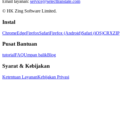
Email layanan:
service@selecttranslate.com
© HK Zing Software Limited.
Instal
Chrome
Edge
Firefox
Safari
Firefox (Android)
Safari (iOS)
CRX
ZIP
Pusat Bantuan
tutorial
FAQ
Umpan balik
Blog
Syarat & Kebijakan
Ketentuan Layanan
Kebijakan Privasi