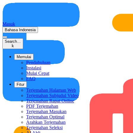
Masuk
Bahasa Indonesia
Search…
k
Memulai
Pendahuluan
Instalasi
Mulai Cepat
FAQ
Fitur
Terjemahan Halaman Web
Terjemahan Subjudul Video
Terjemahan Rapat Online
PDF Terjemahan
Terjemahan Masukan
Terjemahan Optimal
Arahkan Terjemahan
Terjemahan Seleksi
AI Ahli