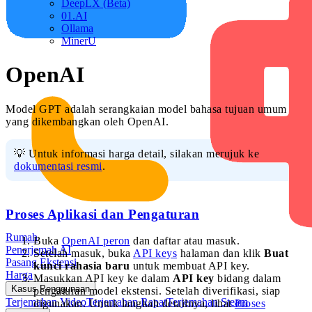
DeepLX (Beta)
01.AI
Ollama
MinerU
OpenAI
Model GPT adalah serangkaian model bahasa tujuan umum
yang dikembangkan oleh OpenAI.
💡 Untuk informasi harga detail, silakan merujuk ke
dokumentasi resmi
.
Proses Aplikasi dan Pengaturan
Rumah
Buka
OpenAI peron
dan daftar atau masuk.
Penerjemah AI
Setelah masuk, buka
API keys
halaman dan klik
Buat
Pasang Ekstensi
kunci rahasia baru
untuk membuat API key.
Harga
Masukkan API key ke dalam
API key
bidang dalam
Kasus Penggunaan
pengaturan model ekstensi. Setelah diverifikasi, siap
Terjemahan Video
Terjemahan Rapat
Terjemahan Steam
digunakan. Untuk langkah detailnya, lihat
Proses