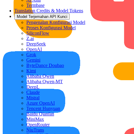
Termbase
Translation Credits & Model Tokens
Model Terjemahan API Kunci
Pengenalan Konfigurasi Model
Proses Konfigurasi Model
SiliconFlow
Z.ai
DeepSeek
OpenAI
Grok
Gemini
ByteDance Doubao
Kimi
Alibaba Qwen
Alibaba Qwen-MT
DeepL
Claude
Mistral
Azure OpenAI
Tencent Hunyuan
Baidu Qianfan
MiniMax
OpenRouter
NiuTrans