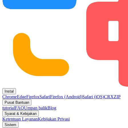
Instal
Chrome
Edge
Firefox
Safari
Firefox (Android)
Safari (iOS)
CRX
ZIP
Pusat Bantuan
tutorial
FAQ
Umpan balik
Blog
Syarat & Kebijakan
Ketentuan Layanan
Kebijakan Privasi
Sistem