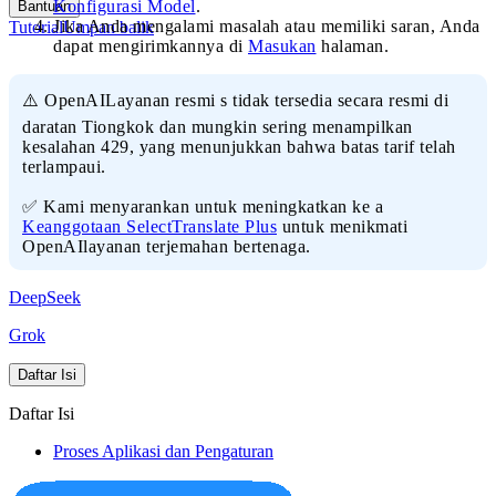
Konfigurasi Model
.
Bantuan
Jika Anda mengalami masalah atau memiliki saran, Anda
Tutorial
Umpan balik
dapat mengirimkannya di
Masukan
halaman.
⚠️ OpenAILayanan resmi s tidak tersedia secara resmi di
daratan Tiongkok dan mungkin sering menampilkan
kesalahan 429, yang menunjukkan bahwa batas tarif telah
terlampaui.
✅ Kami menyarankan untuk meningkatkan ke a
Keanggotaan SelectTranslate Plus
untuk menikmati
OpenAIlayanan terjemahan bertenaga.
DeepSeek
Grok
Daftar Isi
Daftar Isi
Proses Aplikasi dan Pengaturan