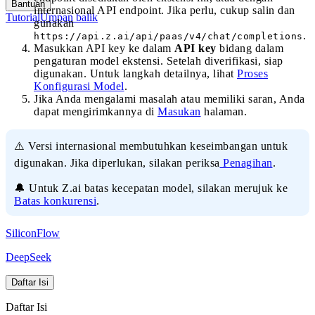
Bantuan
internasional API endpoint. Jika perlu, cukup salin dan
Tutorial
Umpan balik
gunakan
.
https://api.z.ai/api/paas/v4/chat/completions
Masukkan API key ke dalam
API key
bidang dalam
pengaturan model ekstensi. Setelah diverifikasi, siap
digunakan. Untuk langkah detailnya, lihat
Proses
Konfigurasi Model
.
Jika Anda mengalami masalah atau memiliki saran, Anda
dapat mengirimkannya di
Masukan
halaman.
⚠️ Versi internasional membutuhkan keseimbangan untuk
digunakan. Jika diperlukan, silakan periksa
Penagihan
.
🔔 Untuk Z.ai batas kecepatan model, silakan merujuk ke
Batas konkurensi
.
SiliconFlow
DeepSeek
Daftar Isi
Daftar Isi