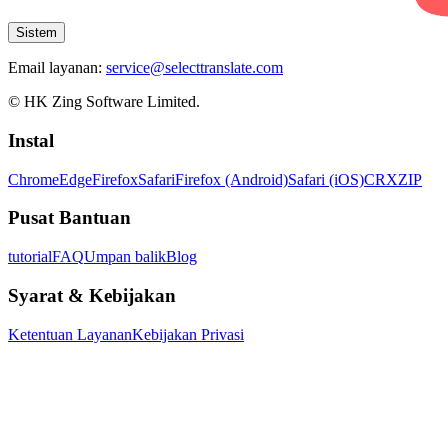
Sistem
Email layanan:
service@selecttranslate.com
© HK Zing Software Limited.
Instal
Chrome
Edge
Firefox
Safari
Firefox (Android)
Safari (iOS)
CRX
ZIP
Pusat Bantuan
tutorial
FAQ
Umpan balik
Blog
Syarat & Kebijakan
Ketentuan Layanan
Kebijakan Privasi