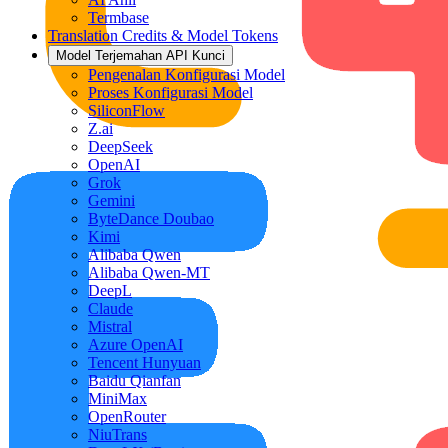
Termbase
Translation Credits & Model Tokens
Model Terjemahan API Kunci
Pengenalan Konfigurasi Model
Proses Konfigurasi Model
SiliconFlow
Z.ai
DeepSeek
OpenAI
Grok
Gemini
ByteDance Doubao
Kimi
Alibaba Qwen
Alibaba Qwen-MT
DeepL
Claude
Mistral
Azure OpenAI
Tencent Hunyuan
Baidu Qianfan
MiniMax
OpenRouter
NiuTrans