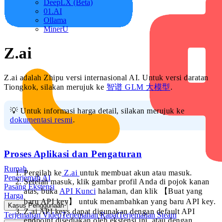
DeepLX (Beta)
01.AI
Ollama
MinerU
Z.ai
Z.ai adalah Zhipu versi internasional AI. Untuk versi daratan
Tiongkok, silakan merujuk ke
智谱 GLM 大模型
.
💡 Untuk informasi harga detail, silakan merujuk ke
dokumentasi resmi
.
Proses Aplikasi dan Pengaturan
Rumah
Pergilah ke
Z.ai
untuk membuat akun atau masuk.
Penerjemah AI
Setelah masuk, klik gambar profil Anda di pojok kanan
Pasang Ekstensi
atas, buka
API Kunci
halaman, dan klik 【Buat yang
Harga
baru API key】 untuk menambahkan yang baru API key.
Kasus Penggunaan
Z.ai API keys dapat digunakan dengan default API
Terjemahan Video
Terjemahan Rapat
Terjemahan Steam
endpoint disediakan oleh ekstensi ini, atau dengan