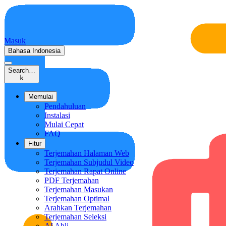
Masuk
Bahasa Indonesia
Search…
k
Memulai
Pendahuluan
Instalasi
Mulai Cepat
FAQ
Fitur
Terjemahan Halaman Web
Terjemahan Subjudul Video
Terjemahan Rapat Online
PDF Terjemahan
Terjemahan Masukan
Terjemahan Optimal
Arahkan Terjemahan
Terjemahan Seleksi
AI Ahli