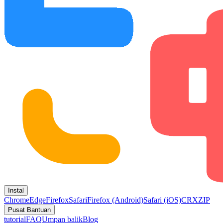
Instal
Chrome
Edge
Firefox
Safari
Firefox (Android)
Safari (iOS)
CRX
ZIP
Pusat Bantuan
tutorial
FAQ
Umpan balik
Blog