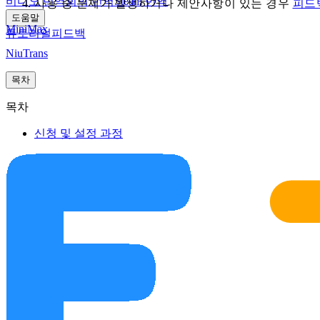
비디오 번역
회의 번역
Steam 번역
사용 중 문제가 발생하거나 제안사항이 있는 경우
피드
도움말
MiniMax
튜토리얼
피드백
NiuTrans
목차
목차
신청 및 설정 과정