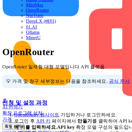
MiniMax
OpenRouter
NiuTrans
DeepLX (베타)
01.AI
Ollama
MinerU
OpenRouter
OpenRouter 일체형 대형 모델입니다 API 플랫폼.
💡 가격 및 청구 세부정보는 다음을 참조하세요.
공식 문서
.
홈
신청 및 설정 과정
AI 번역기
확장 프로그램 설치
OpenRouter 웹사이트
가입하거나 로그인하세요.
가격
로그인 후
API 키
페이지에서
만들기
를 클릭하여 API ke
활용 사례
에 키를 입력하세요.API key
확장 모델 구성의 필드입니