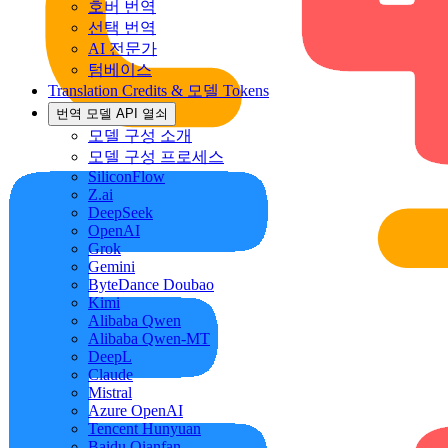
호버 번역
선택 번역
AI 전문가
텀베이스
Translation Credits & 모델 Tokens
번역 모델 API 열쇠
모델 구성 소개
모델 구성 프로세스
SiliconFlow
Z.ai
DeepSeek
OpenAI
Grok
Gemini
ByteDance Doubao
Kimi
Alibaba Qwen
Alibaba Qwen-MT
DeepL
Claude
Mistral
Azure OpenAI
Tencent Hunyuan
Baidu Qianfan