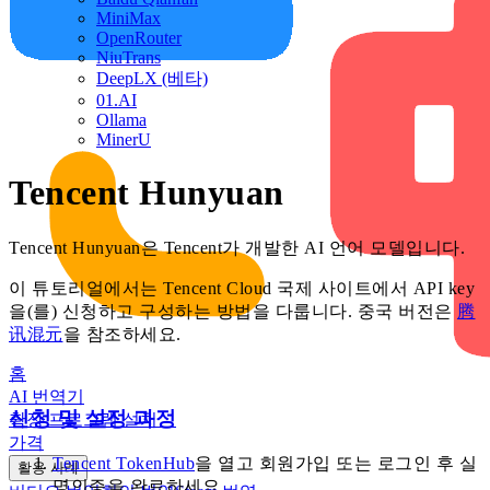
MiniMax
OpenRouter
NiuTrans
DeepLX (베타)
01.AI
Ollama
MinerU
Tencent Hunyuan
Tencent Hunyuan은 Tencent가 개발한 AI 언어 모델입니다.
이 튜토리얼에서는 Tencent Cloud 국제 사이트에서 API key
을(를) 신청하고 구성하는 방법을 다룹니다. 중국 버전은
腾
讯混元
을 참조하세요.
홈
AI 번역기
신청 및 설정 과정
확장 프로그램 설치
가격
Tencent TokenHub
을 열고 회원가입 또는 로그인 후 실
활용 사례
명인증을 완료하세요.