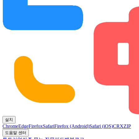
설치
Chrome
Edge
Firefox
Safari
Firefox (Android)
Safari (iOS)
CRX
ZIP
도움말 센터