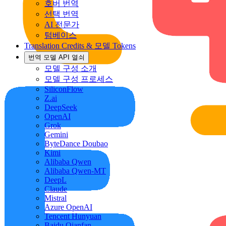
호버 번역
선택 번역
AI 전문가
텀베이스
Translation Credits & 모델 Tokens
번역 모델 API 열쇠
모델 구성 소개
모델 구성 프로세스
SiliconFlow
Z.ai
DeepSeek
OpenAI
Grok
Gemini
ByteDance Doubao
Kimi
Alibaba Qwen
Alibaba Qwen-MT
DeepL
Claude
Mistral
Azure OpenAI
Tencent Hunyuan
Baidu Qianfan