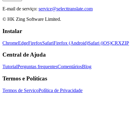
E-mail de serviço:
service@selecttranslate.com
© HK Zing Software Limited.
Instalar
Chrome
Edge
Firefox
Safari
Firefox (Android)
Safari (iOS)
CRX
ZIP
Central de Ajuda
Tutorial
Perguntas frequentes
Comentários
Blog
Termos e Políticas
Termos de Serviço
Política de Privacidade