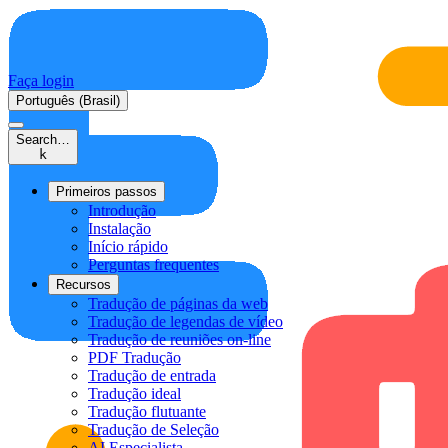
Faça login
Português (Brasil)
Search…
k
Primeiros passos
Introdução
Instalação
Início rápido
Perguntas frequentes
Recursos
Tradução de páginas da web
Tradução de legendas de vídeo
Tradução de reuniões on-line
PDF Tradução
Tradução de entrada
Tradução ideal
Tradução flutuante
Tradução de Seleção
AI Especialista