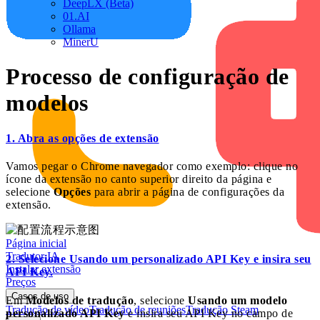
DeepLX (Beta)
01.AI
Ollama
MinerU
Processo de configuração de
modelos
1. Abra as opções de extensão
Vamos pegar o Chrome navegador como exemplo: clique no
ícone da extensão no canto superior direito da página e
selecione
Opções
para abrir a página de configurações da
extensão.
Página inicial
Tradutor IA
2. Selecione
Usando um personalizado API Key
e insira seu
Instalar extensão
API Key.
Preços
Casos de uso
Em
Modelos de tradução
, selecione
Usando um modelo
Tradução de vídeo
Tradução de reuniões
Tradução Steam
personalizado API Key
e insira seu API Key no campo de