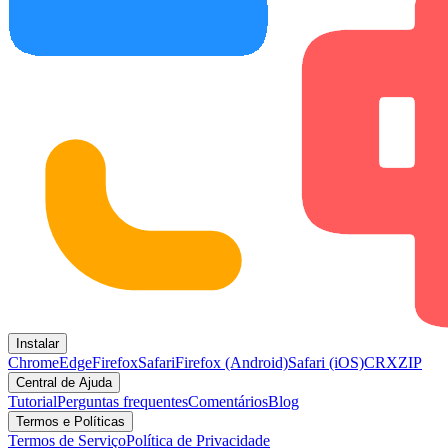
Instalar
Chrome
Edge
Firefox
Safari
Firefox (Android)
Safari (iOS)
CRX
ZIP
Central de Ajuda
Tutorial
Perguntas frequentes
Comentários
Blog
Termos e Políticas
Termos de Serviço
Política de Privacidade