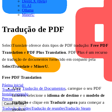
DeepLX (Beta)
01.AI
Ollama
MinerU
Tradução de PDF
SelectTranslate oferece dois tipos de PDF tradução:
Free PDF
Translation
e
PDF Plus Translation
. PDF Plus é um recurso
de tradução de documentos fornecido em conjunto pela
SelectTranslate
e
MinerU
.
Free PDF Translation
Página inicial
Abrir
Tradução de Documentos
, carregue o seu PDF
Tradutor IA
Instalar extensão
ficheiro, selecione o
idioma de destino
e o
modelo de
Preços
tradução
e clique em
Traduzir agora
para começar a
Casos de uso
Tradução de vídeo
Tradução de reuniões
Tradução Steam
traduzir.