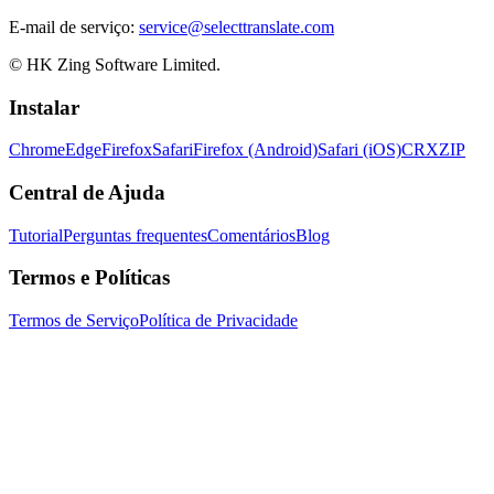
E-mail de serviço:
service@selecttranslate.com
© HK Zing Software Limited.
Instalar
Chrome
Edge
Firefox
Safari
Firefox (Android)
Safari (iOS)
CRX
ZIP
Central de Ajuda
Tutorial
Perguntas frequentes
Comentários
Blog
Termos e Políticas
Termos de Serviço
Política de Privacidade