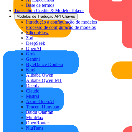
Base de termos
Translation Credits & Modelo Tokens
Modelos de Tradução API Chaves
Introdução à configuração de modelos
Processo de configuração de modelos
SiliconFlow
Z.ai
DeepSeek
OpenAI
Grok
Gemini
ByteDance Doubao
Kimi
Alibaba Qwen
Alibaba Qwen-MT
DeepL
Claude
Mistral
Azure OpenAI
Tencent Hunyuan
Baidu Qianfan
MiniMax
OpenRouter
NiuTrans