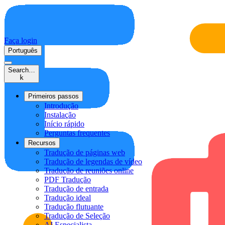
Faça login
Português
Search…
k
Primeiros passos
Introdução
Instalação
Início rápido
Perguntas frequentes
Recursos
Tradução de páginas web
Tradução de legendas de vídeo
Tradução de reuniões online
PDF Tradução
Tradução de entrada
Tradução ideal
Tradução flutuante
Tradução de Seleção
AI Especialista