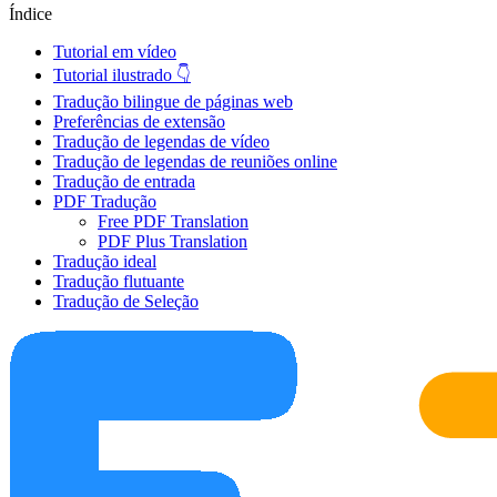
Índice
Tutorial em vídeo
Tutorial ilustrado 👇
Tradução bilingue de páginas web
Preferências de extensão
Tradução de legendas de vídeo
Tradução de legendas de reuniões online
Tradução de entrada
PDF Tradução
Free PDF Translation
PDF Plus Translation
Tradução ideal
Tradução flutuante
Tradução de Seleção