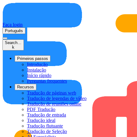
Faça login
Português
Search…
k
Primeiros passos
Introdução
Instalação
Início rápido
Perguntas frequentes
Recursos
Tradução de páginas web
Tradução de legendas de vídeo
Tradução de reuniões online
PDF Tradução
Tradução de entrada
Tradução ideal
Tradução flutuante
Tradução de Seleção
AI Especialista