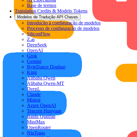
Base de termos
Translation Credits & Modelo Tokens
Modelos de Tradução API Chaves
Introdução à configuração de modelos
Processo de configuração de modelos
SiliconFlow
Z.ai
DeepSeek
OpenAI
Grok
Gemini
ByteDance Doubao
Kimi
Alibaba Qwen
Alibaba Qwen-MT
DeepL
Claude
Mistral
Azure OpenAI
Tencent Hunyuan
Baidu Qianfan
MiniMax
OpenRouter
NiuTrans