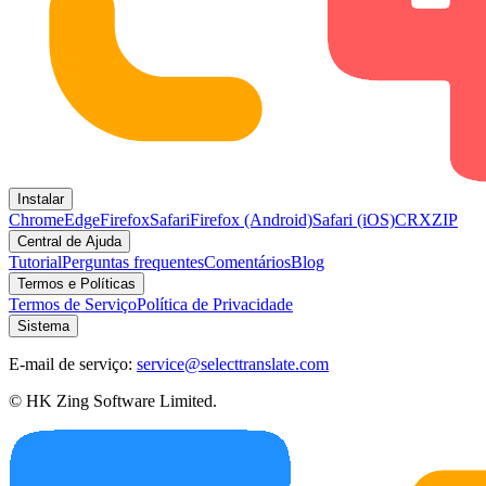
Instalar
Chrome
Edge
Firefox
Safari
Firefox (Android)
Safari (iOS)
CRX
ZIP
Central de Ajuda
Tutorial
Perguntas frequentes
Comentários
Blog
Termos e Políticas
Termos de Serviço
Política de Privacidade
Sistema
E-mail de serviço:
service@selecttranslate.com
© HK Zing Software Limited.