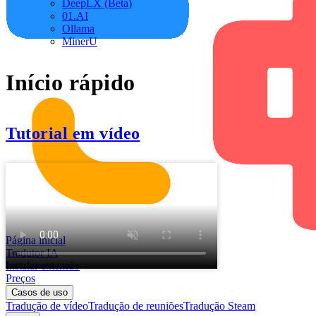
DeepLX (Beta)
01.AI
Ollama
MinerU
Início rápido
Tutorial em vídeo
Página inicial
Tradutor IA
Instalar extensão
Preços
Casos de uso
Tradução de vídeo
Tradução de reuniões
Tradução Steam