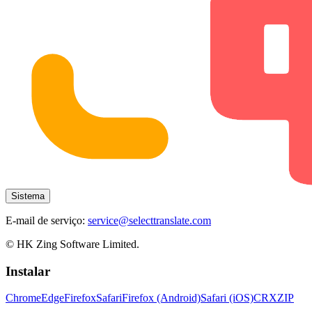
Sistema
E-mail de serviço:
service@selecttranslate.com
© HK Zing Software Limited.
Instalar
Chrome
Edge
Firefox
Safari
Firefox (Android)
Safari (iOS)
CRX
ZIP