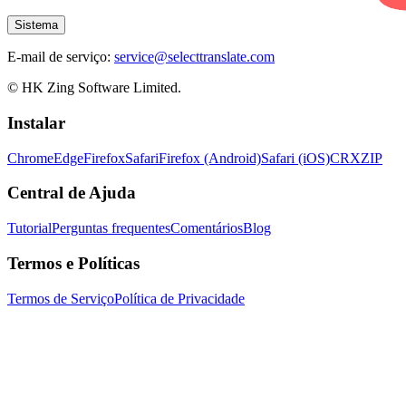
Sistema
E-mail de serviço:
service@selecttranslate.com
© HK Zing Software Limited.
Instalar
Chrome
Edge
Firefox
Safari
Firefox (Android)
Safari (iOS)
CRX
ZIP
Central de Ajuda
Tutorial
Perguntas frequentes
Comentários
Blog
Termos e Políticas
Termos de Serviço
Política de Privacidade