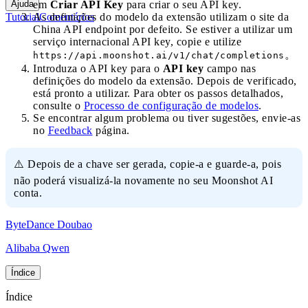
Ajuda
em
Criar API Key
para criar o seu API key.
Tutorial
Comentários
As definições do modelo da extensão utilizam o site da
China API endpoint por defeito. Se estiver a utilizar um
serviço internacional API key, copie e utilize
。
https://api.moonshot.ai/v1/chat/completions
Introduza o API key para o
API key
campo nas
definições do modelo da extensão. Depois de verificado,
está pronto a utilizar. Para obter os passos detalhados,
consulte o
Processo de configuração de modelos
.
Se encontrar algum problema ou tiver sugestões, envie-as
no
Feedback
página.
⚠️ Depois de a chave ser gerada, copie-a e guarde-a, pois
não poderá visualizá-la novamente no seu Moonshot AI
conta.
ByteDance Doubao
Alibaba Qwen
Índice
Índice