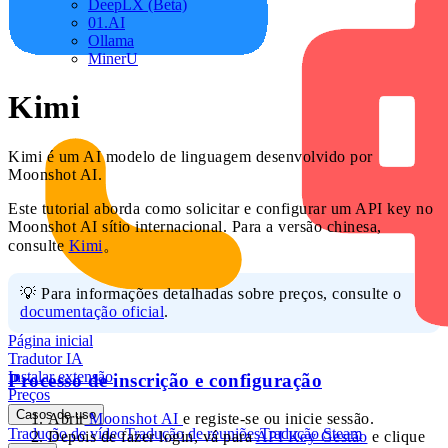
DeepLX (Beta)
01.AI
Ollama
MinerU
Kimi
Kimi é um AI modelo de linguagem desenvolvido por
Moonshot AI.
Este tutorial aborda como solicitar e configurar um API key no
Moonshot AI sítio internacional. Para a versão chinesa,
consulte
Kimi
。
💡 Para informações detalhadas sobre preços, consulte o
documentação oficial
.
Página inicial
Tradutor IA
Instalar extensão
Processo de inscrição e configuração
Preços
Casos de uso
Abrir
Moonshot AI
e registe-se ou inicie sessão.
Tradução de vídeo
Tradução de reuniões
Tradução Steam
Depois de fazer login, vá para
API Key Gestão
e clique