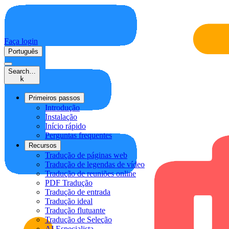
Faça login
Português
Search…
k
Primeiros passos
Introdução
Instalação
Início rápido
Perguntas frequentes
Recursos
Tradução de páginas web
Tradução de legendas de vídeo
Tradução de reuniões online
PDF Tradução
Tradução de entrada
Tradução ideal
Tradução flutuante
Tradução de Seleção
AI Especialista