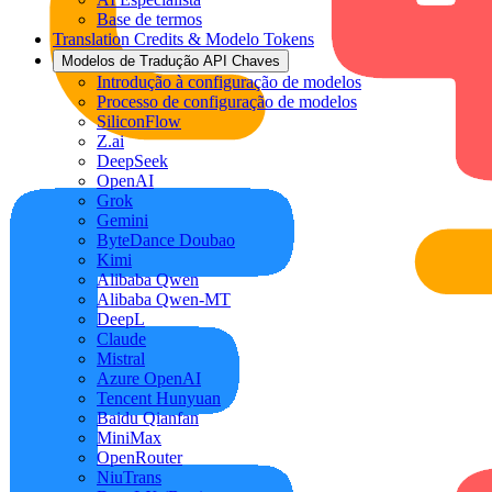
Base de termos
Translation Credits & Modelo Tokens
Modelos de Tradução API Chaves
Introdução à configuração de modelos
Processo de configuração de modelos
SiliconFlow
Z.ai
DeepSeek
OpenAI
Grok
Gemini
ByteDance Doubao
Kimi
Alibaba Qwen
Alibaba Qwen-MT
DeepL
Claude
Mistral
Azure OpenAI
Tencent Hunyuan
Baidu Qianfan
MiniMax
OpenRouter
NiuTrans