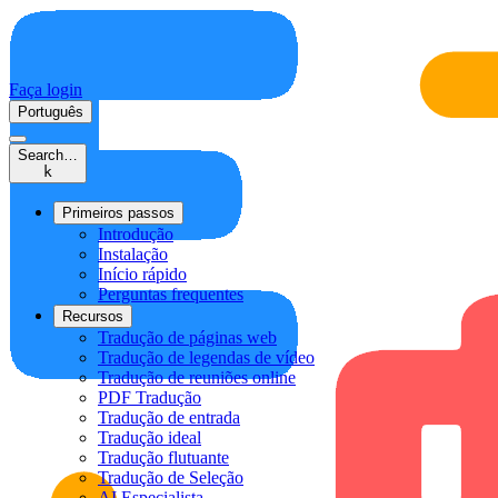
Faça login
Português
Search…
k
Primeiros passos
Introdução
Instalação
Início rápido
Perguntas frequentes
Recursos
Tradução de páginas web
Tradução de legendas de vídeo
Tradução de reuniões online
PDF Tradução
Tradução de entrada
Tradução ideal
Tradução flutuante
Tradução de Seleção
AI Especialista