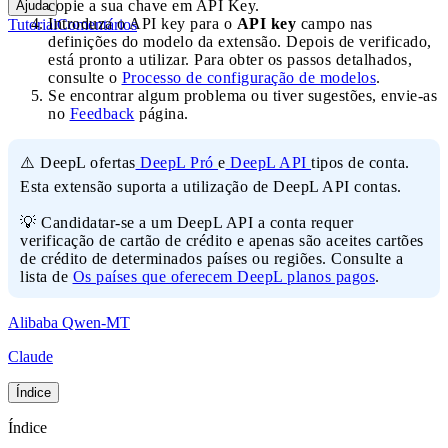
copie a sua chave em API Key.
Ajuda
Introduza o API key para o
API key
campo nas
Tutorial
Comentários
definições do modelo da extensão. Depois de verificado,
está pronto a utilizar. Para obter os passos detalhados,
consulte o
Processo de configuração de modelos
.
Se encontrar algum problema ou tiver sugestões, envie-as
no
Feedback
página.
⚠️ DeepL ofertas
DeepL Pró
e
DeepL API
tipos de conta.
Esta extensão suporta a utilização de DeepL API contas.
💡 Candidatar-se a um DeepL API a conta requer
verificação de cartão de crédito e apenas são aceites cartões
de crédito de determinados países ou regiões. Consulte a
lista de
Os países que oferecem DeepL planos pagos
.
Alibaba Qwen-MT
Claude
Índice
Índice