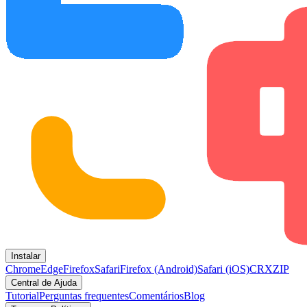
Instalar
Chrome
Edge
Firefox
Safari
Firefox (Android)
Safari (iOS)
CRX
ZIP
Central de Ajuda
Tutorial
Perguntas frequentes
Comentários
Blog