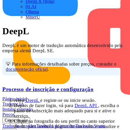
DeepLX (Beta)
01.AI
Ollama
MinerU
DeepL
DeepL é um motor de tradução automática desenvolvido pela
empresa alemã DeepL SE.
💡 Para informações detalhadas sobre preços, consulte o
documentação oficial
.
Processo de inscrição e configuração
Página inicial
Abrir
DeepL
e registe-se ou inicie sessão.
Tradutor IA
Depois de fazer login, vá para
DeepL API
, escolha o
Instalar extensão
plano de subscrição mais adequado para si e ative o
Preços
serviço.
Casos de uso
Clique na fotografia do seu perfil no canto superior
Tradução de vídeo
Tradução de reuniões
Tradução Steam
direito para aceder à página da sua conta e visualize e