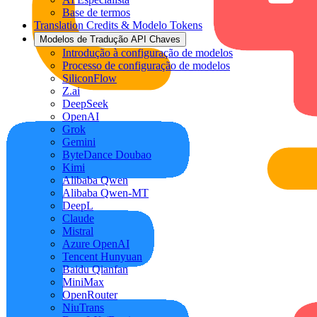
Base de termos
Translation Credits & Modelo Tokens
Modelos de Tradução API Chaves
Introdução à configuração de modelos
Processo de configuração de modelos
SiliconFlow
Z.ai
DeepSeek
OpenAI
Grok
Gemini
ByteDance Doubao
Kimi
Alibaba Qwen
Alibaba Qwen-MT
DeepL
Claude
Mistral
Azure OpenAI
Tencent Hunyuan
Baidu Qianfan
MiniMax
OpenRouter
NiuTrans