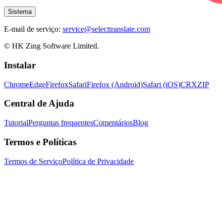
Sistema
E-mail de serviço:
service@selecttranslate.com
© HK Zing Software Limited.
Instalar
Chrome
Edge
Firefox
Safari
Firefox (Android)
Safari (iOS)
CRX
ZIP
Central de Ajuda
Tutorial
Perguntas frequentes
Comentários
Blog
Termos e Políticas
Termos de Serviço
Política de Privacidade