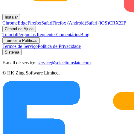
Instalar
Chrome
Edge
Firefox
Safari
Firefox (Android)
Safari (iOS)
CRX
ZIP
Central de Ajuda
Tutorial
Perguntas frequentes
Comentários
Blog
Termos e Políticas
Termos de Serviço
Política de Privacidade
Sistema
E-mail de serviço:
service@selecttranslate.com
© HK Zing Software Limited.