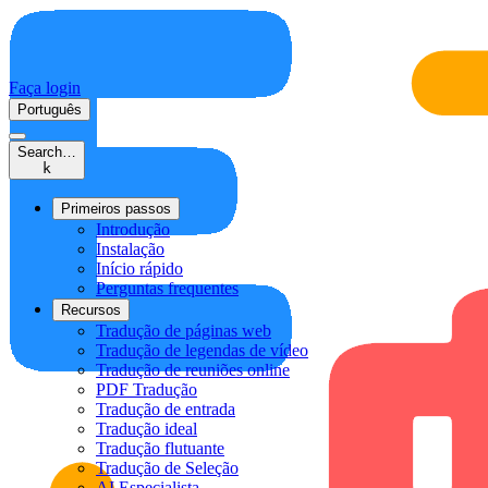
Faça login
Português
Search…
k
Primeiros passos
Introdução
Instalação
Início rápido
Perguntas frequentes
Recursos
Tradução de páginas web
Tradução de legendas de vídeo
Tradução de reuniões online
PDF Tradução
Tradução de entrada
Tradução ideal
Tradução flutuante
Tradução de Seleção
AI Especialista