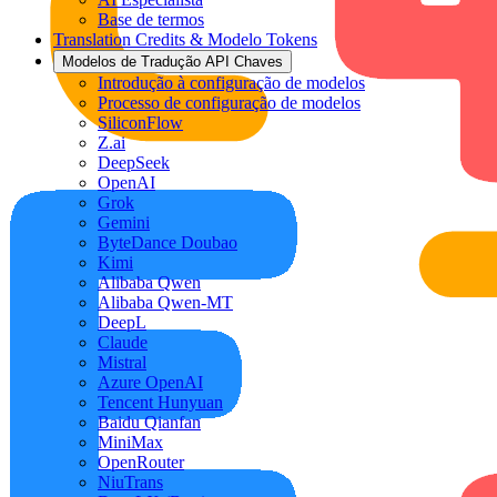
Base de termos
Translation Credits & Modelo Tokens
Modelos de Tradução API Chaves
Introdução à configuração de modelos
Processo de configuração de modelos
SiliconFlow
Z.ai
DeepSeek
OpenAI
Grok
Gemini
ByteDance Doubao
Kimi
Alibaba Qwen
Alibaba Qwen-MT
DeepL
Claude
Mistral
Azure OpenAI
Tencent Hunyuan
Baidu Qianfan
MiniMax
OpenRouter
NiuTrans