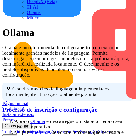
DeepLX (Beta)
01.AI
Ollama
MinerU
Ollama
Ollama é uma ferramenta de código aberto para executar
localmente grandes modelos de linguagem. Permite
descarregar, executar e gerir modelos na sua própria máquina,
com inferência realizada localmente. O desempenho e os
modelos disponíveis dependem do seu hardware e
configuração.
💡 Grandes modelos de linguagem implementados
localmente, de utilização totalmente gratuita.
Página inicial
Tradutor IA
Processo de inscrição e configuração
Instalar extensão
Preços
Abra o
Ollama
e descarregue o instalador para o seu
Casos de uso
sistema operativo.
Tradução de vídeo
Tradução de reuniões
Tradução Steam
Vá para
modelos
, selecione o modelo que necessita e