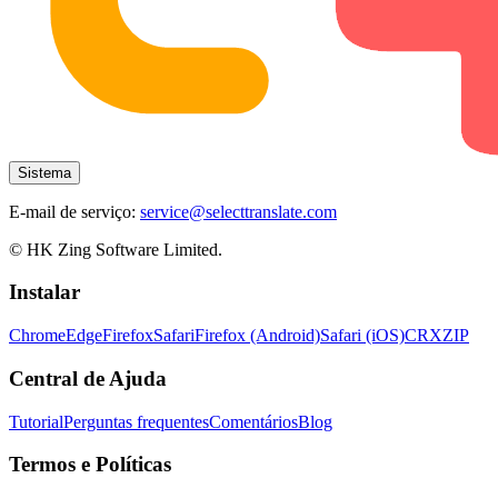
Sistema
E-mail de serviço:
service@selecttranslate.com
© HK Zing Software Limited.
Instalar
Chrome
Edge
Firefox
Safari
Firefox (Android)
Safari (iOS)
CRX
ZIP
Central de Ajuda
Tutorial
Perguntas frequentes
Comentários
Blog
Termos e Políticas