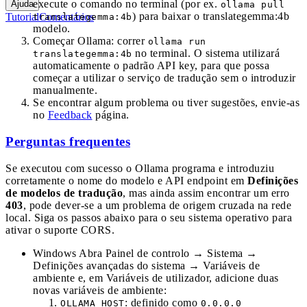
execute o comando no terminal (por ex.
Ajuda
ollama pull
) para baixar o translategemma:4b
Tutorial
Comentários
translategemma:4b
modelo.
Começar Ollama: correr
ollama run
no terminal. O sistema utilizará
translategemma:4b
automaticamente o padrão API key, para que possa
começar a utilizar o serviço de tradução sem o introduzir
manualmente.
Se encontrar algum problema ou tiver sugestões, envie-as
no
Feedback
página.
Perguntas frequentes
Se executou com sucesso o Ollama programa e introduziu
corretamente o nome do modelo e API endpoint em
Definições
de modelos de tradução
, mas ainda assim encontrar um erro
403
, pode dever-se a um problema de origem cruzada na rede
local. Siga os passos abaixo para o seu sistema operativo para
ativar o suporte CORS.
Windows Abra Painel de controlo → Sistema →
Definições avançadas do sistema → Variáveis de
ambiente e, em Variáveis de utilizador, adicione duas
novas variáveis de ambiente:
: definido como
OLLAMA_HOST
0.0.0.0