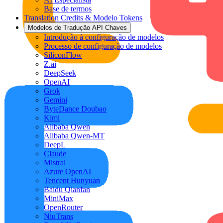
Base de termos
Translation Credits & Modelo Tokens
Modelos de Tradução API Chaves
Introdução à configuração de modelos
Processo de configuração de modelos
SiliconFlow
Z.ai
DeepSeek
OpenAI
Grok
Gemini
ByteDance Doubao
Kimi
Alibaba Qwen
Alibaba Qwen-MT
DeepL
Claude
Mistral
Azure OpenAI
Tencent Hunyuan
Baidu Qianfan
MiniMax
OpenRouter
NiuTrans