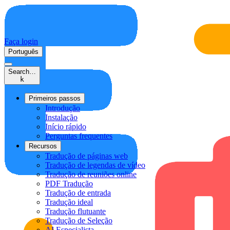
Faça login
Português
Search…
k
Primeiros passos
Introdução
Instalação
Início rápido
Perguntas frequentes
Recursos
Tradução de páginas web
Tradução de legendas de vídeo
Tradução de reuniões online
PDF Tradução
Tradução de entrada
Tradução ideal
Tradução flutuante
Tradução de Seleção
AI Especialista