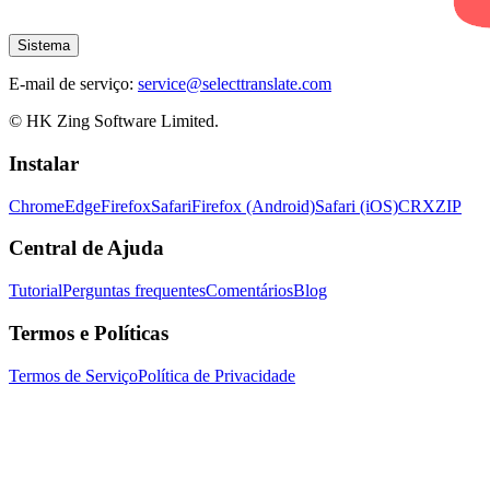
Sistema
E-mail de serviço:
service@selecttranslate.com
© HK Zing Software Limited.
Instalar
Chrome
Edge
Firefox
Safari
Firefox (Android)
Safari (iOS)
CRX
ZIP
Central de Ajuda
Tutorial
Perguntas frequentes
Comentários
Blog
Termos e Políticas
Termos de Serviço
Política de Privacidade