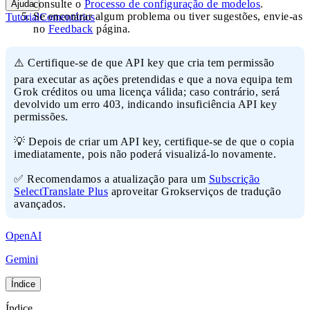
consulte o
Processo de configuração de modelos
.
Ajuda
Se encontrar algum problema ou tiver sugestões, envie-as
Tutorial
Comentários
no
Feedback
página.
⚠️ Certifique-se de que API key que cria tem permissão
para executar as ações pretendidas e que a nova equipa tem
Grok créditos ou uma licença válida; caso contrário, será
devolvido um erro 403, indicando insuficiência API key
permissões.
💡 Depois de criar um API key, certifique-se de que o copia
imediatamente, pois não poderá visualizá-lo novamente.
✅ Recomendamos a atualização para um
Subscrição
SelectTranslate Plus
aproveitar Grokserviços de tradução
avançados.
OpenAI
Gemini
Índice
Índice