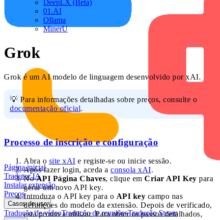
DeepLX (Beta)
01.AI
Ollama
MinerU
Grok
Grok é um AI modelo de linguagem desenvolvido por xAI.
💡 Para informações detalhadas sobre preços, consulte o
documentação oficial
.
Processo de inscrição e configuração
Abra o
site xAI
e registe-se ou inicie sessão.
Página inicial
Após fazer login, aceda a
consola xAI
.
Tradutor IA
No
API Página Chaves
, clique em
Criar API Key
para
Instalar extensão
gerar um novo API key.
Preços
Introduza o API key para o
API key
campo nas
Casos de uso
definições do modelo da extensão. Depois de verificado,
Tradução de vídeo
Tradução de reuniões
Tradução Steam
está pronto a utilizar. Para obter os passos detalhados,