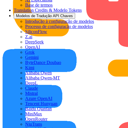
Base de termos
Translation Credits & Modelo Tokens
Modelos de Tradução API Chaves
Introdução à configuração de modelos
Processo de configuração de modelos
SiliconFlow
Z.ai
DeepSeek
OpenAI
Grok
Gemini
ByteDance Doubao
Kimi
Alibaba Qwen
Alibaba Qwen-MT
DeepL
Claude
Mistral
Azure OpenAI
Tencent Hunyuan
Baidu Qianfan
MiniMax
OpenRouter
NiuTrans