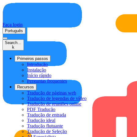
Faça login
Português
Search…
k
Primeiros passos
Introdução
Instalação
Início rápido
Perguntas frequentes
Recursos
Tradução de páginas web
Tradução de legendas de vídeo
Tradução de reuniões online
PDF Tradução
Tradução de entrada
Tradução ideal
Tradução flutuante
Tradução de Seleção
AI Especialista