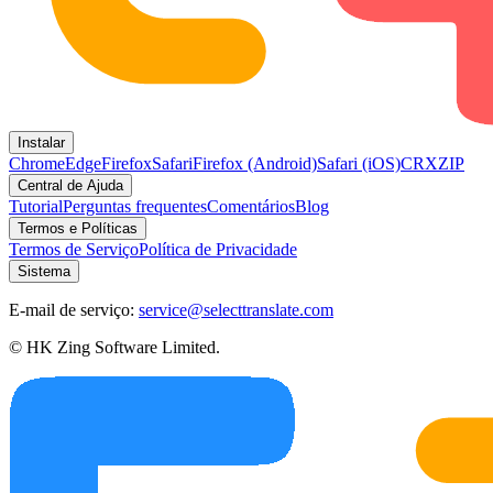
Instalar
Chrome
Edge
Firefox
Safari
Firefox (Android)
Safari (iOS)
CRX
ZIP
Central de Ajuda
Tutorial
Perguntas frequentes
Comentários
Blog
Termos e Políticas
Termos de Serviço
Política de Privacidade
Sistema
E-mail de serviço:
service@selecttranslate.com
© HK Zing Software Limited.