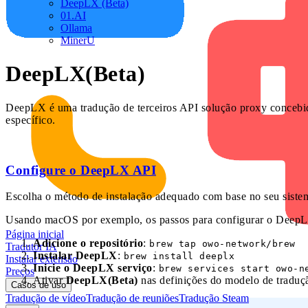
DeepLX (Beta)
01.AI
Ollama
MinerU
DeepLX(Beta)
DeepLX é uma tradução de terceiros API solução proxy concebid
específico.
Configure o DeepLX API
Escolha o método de instalação adequado com base no seu sistem
Usando macOS por exemplo, os passos para configurar o DeepL
Página inicial
Adicione o repositório
:
brew tap owo-network/brew
Tradutor IA
Instalar DeepLX
:
brew install deeplx
Instalar extensão
Inicie o DeepLX serviço
:
brew services start owo-n
Preços
Ativar
DeepLX(Beta)
nas definições do modelo de traduçã
Casos de uso
Tradução de vídeo
Tradução de reuniões
Tradução Steam