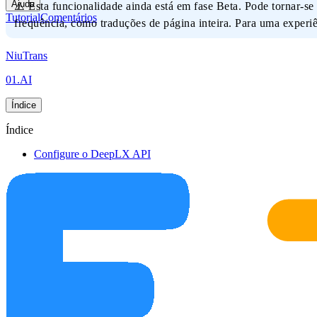
Ajuda
⚠️ Esta funcionalidade ainda está em fase Beta. Pode tornar-s
Tutorial
Comentários
frequência, como traduções de página inteira. Para uma experi
NiuTrans
01.AI
Índice
Índice
Configure o DeepLX API