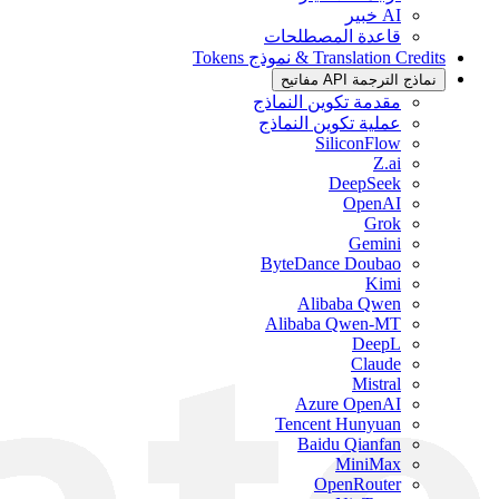
AI خبير
قاعدة المصطلحات
Translation Credits & نموذج Tokens
نماذج الترجمة API مفاتيح
مقدمة تكوين النماذج
عملية تكوين النماذج
SiliconFlow
Z.ai
DeepSeek
OpenAI
Grok
Gemini
ByteDance Doubao
Kimi
Alibaba Qwen
Alibaba Qwen-MT
DeepL
Claude
Mistral
Azure OpenAI
Tencent Hunyuan
Baidu Qianfan
MiniMax
OpenRouter