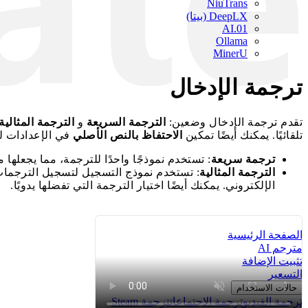
NiuTrans
DeepLX (بيتا)
01.AI
Ollama
MinerU
ترجمة الإدخال
تقدم ترجمة الإدخال وضعين:
الترجمة السريعة
و
الترجمة المثالية
تلقائيًا. يمكنك أيضًا تمكين
الاحتفاظ بالنص الأصلي
في الإعدادات ل
ترجمة سريعة
: تستخدم نموذجًا واحدًا للترجمة، مما يجعلها
الترجمة المثالية
: تستخدم نموذج التسجيل لتسجيل الترجمات م
الإلكتروني. يمكنك أيضًا اختيار الترجمة التي تفضلها يدويًا.
الصفحة الرئيسية
مترجم AI
تثبيت الإضافة
التسعير
حالات الاستخدام
ترجمة الفيديو
ترجمة الاجتماعات
ترجمة Steam