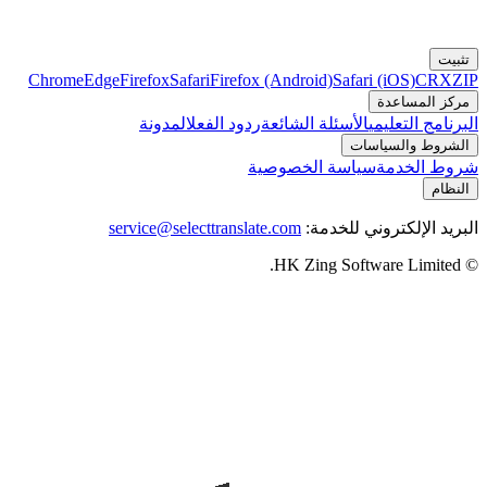
تثبيت
Chrome
Edge
Firefox
Safari
Firefox (Android)
Safari (iOS)
CRX
ZIP
مركز المساعدة
البرنامج التعليمي
الأسئلة الشائعة
ردود الفعل
المدونة
الشروط والسياسات
شروط الخدمة
سياسة الخصوصية
النظام
البريد الإلكتروني للخدمة:
service@selecttranslate.com
© HK Zing Software Limited.