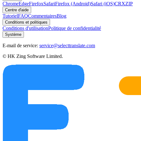
Chrome
Edge
Firefox
Safari
Firefox (Android)
Safari (iOS)
CRX
ZIP
Centre d'aide
Tutoriel
FAQ
Commentaires
Blog
Conditions et politiques
Conditions d'utilisation
Politique de confidentialité
Système
E-mail de service:
service@selecttranslate.com
© HK Zing Software Limited.