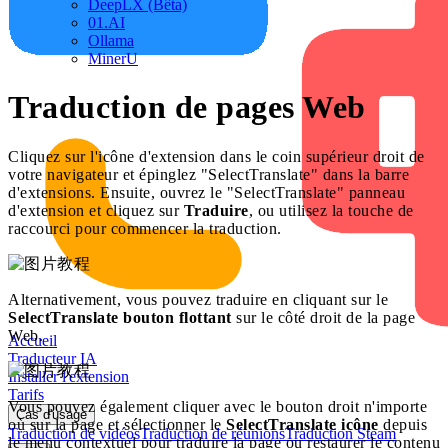
DeepLX (Bêta)
01.AI
Ollama
MinerU
Traduction de pages Web
Cliquez sur l'icône d'extension dans le coin supérieur droit de
votre navigateur et épinglez "SelectTranslate" dans la barre
d'extensions. Ensuite, ouvrez le "SelectTranslate" panneau
d'extension et cliquez sur
Traduire
, ou utilisez la touche de
raccourci pour commencer la traduction.
Alternativement, vous pouvez traduire en cliquant sur le
SelectTranslate bouton flottant
sur le côté droit de la page
Web.
Accueil
Traducteur IA
Installer l'extension
Tarifs
Vous pouvez également cliquer avec le bouton droit n'importe
Cas d'usage
où sur la page et sélectionner le
SelectTranslate icône
depuis
Traduction de vidéos
Traduction de réunions
Traduction Steam
le menu contextuel pour traduire la page ou restaurer le contenu