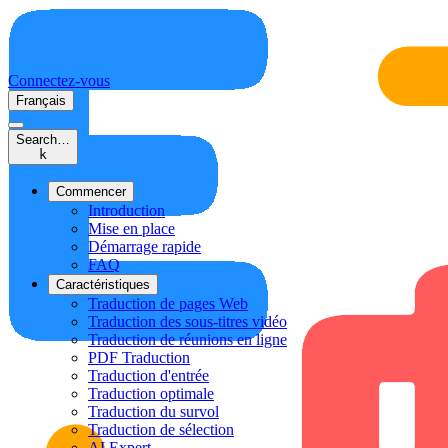
Connectez-vous
Français
Search…
k
Commencer
Introduction
Mise en place
Démarrage rapide
FAQ
Caractéristiques
Traduction de pages Web
Traduction des sous-titres vidéo
Traduction de réunions en ligne
PDF Traduction
Traduction d'entrée
Traduction optimale
Traduction du survol
Traduction de sélection
AI Expert