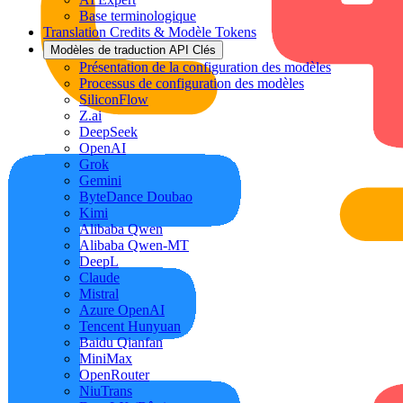
Base terminologique
Translation Credits & Modèle Tokens
Modèles de traduction API Clés
Présentation de la configuration des modèles
Processus de configuration des modèles
SiliconFlow
Z.ai
DeepSeek
OpenAI
Grok
Gemini
ByteDance Doubao
Kimi
Alibaba Qwen
Alibaba Qwen-MT
DeepL
Claude
Mistral
Azure OpenAI
Tencent Hunyuan
Baidu Qianfan
MiniMax
OpenRouter
NiuTrans