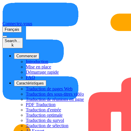
Connectez-vous
Français
Search…
k
Commencer
Introduction
Mise en place
Démarrage rapide
FAQ
Caractéristiques
Traduction de pages Web
Traduction des sous-titres vidéo
Traduction de réunions en ligne
PDF Traduction
Traduction d'entrée
Traduction optimale
Traduction du survol
Traduction de sélection
AI Expert