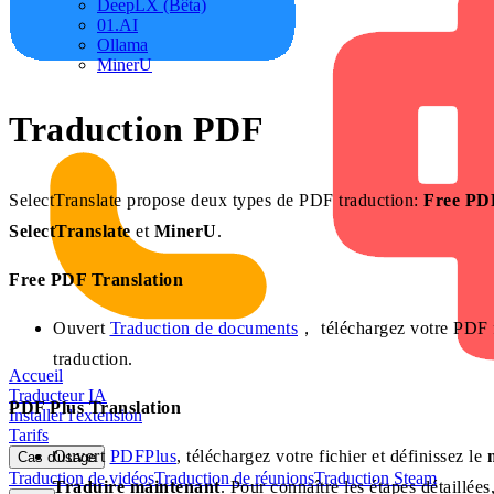
DeepLX (Bêta)
01.AI
Ollama
MinerU
Traduction PDF
SelectTranslate propose deux types de PDF traduction:
Free PDF
SelectTranslate
et
MinerU
.
Free PDF Translation
Ouvert
Traduction de documents
， téléchargez votre PDF f
traduction.
Accueil
Traducteur IA
PDF Plus Translation
Installer l'extension
Tarifs
Ouvert
PDFPlus
, téléchargez votre fichier et définissez le
Cas d'usage
Traduction de vidéos
Traduction de réunions
Traduction Steam
Traduire maintenant
. Pour connaître les étapes détaillées