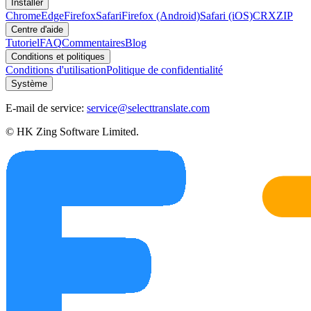
Installer
Chrome
Edge
Firefox
Safari
Firefox (Android)
Safari (iOS)
CRX
ZIP
Centre d'aide
Tutoriel
FAQ
Commentaires
Blog
Conditions et politiques
Conditions d'utilisation
Politique de confidentialité
Système
E-mail de service:
service@selecttranslate.com
© HK Zing Software Limited.