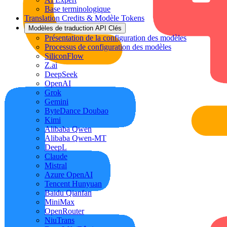
Base terminologique
Translation Credits & Modèle Tokens
Modèles de traduction API Clés
Présentation de la configuration des modèles
Processus de configuration des modèles
SiliconFlow
Z.ai
DeepSeek
OpenAI
Grok
Gemini
ByteDance Doubao
Kimi
Alibaba Qwen
Alibaba Qwen-MT
DeepL
Claude
Mistral
Azure OpenAI
Tencent Hunyuan
Baidu Qianfan
MiniMax
OpenRouter
NiuTrans