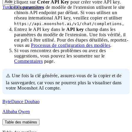
Aide
cliquez sur
Créer API Key
pour créer votre API key.
Tutoriel
Commentaires
Les paramètres de modèle de l'extension utilisent le site
chinois API endpoint par défaut. Si vous utilisez un
réseau international API key, veuillez copier et utiliser
。
https://api.moonshot.ai/v1/chat/completions
Entrez le API key dans le
API key
champ dans les
paramètres du modèle de l'extension. Une fois vérifié, il
est prêt à être utilisé. Pour des étapes détaillées, reportez-
vous au
Processus de configuration des modèles
.
Si vous rencontrez des problèmes ou avez des
suggestions, vous pouvez les soumettre sur le
Commentaires
page.
⚠️ Une fois la clé générée, assurez-vous de la copier et de
la sauvegarder, car vous ne pourrez plus la visualiser dans
votre Moonshot AI compte.
ByteDance Doubao
Alibaba Qwen
Table des matières