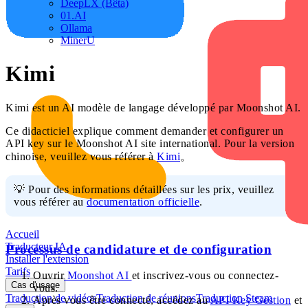
DeepLX (Bêta)
01.AI
Ollama
MinerU
Kimi
Kimi est un AI modèle de langage développé par Moonshot AI.
Ce didacticiel explique comment demander et configurer un
API key sur le Moonshot AI site international. Pour la version
chinoise, veuillez vous référer à
Kimi
。
💡 Pour des informations détaillées sur les prix, veuillez
vous référer au
documentation officielle
.
Accueil
Traducteur IA
Processus de candidature et de configuration
Installer l'extension
Tarifs
Ouvrir
Moonshot AI
et inscrivez-vous ou connectez-
Cas d'usage
vous.
Traduction de vidéos
Traduction de réunions
Traduction Steam
Après vous être connecté, accédez au
API Key Gestion
et