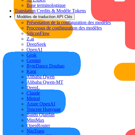
Base terminologique
Translation Credits & Modèle Tokens
Modèles de traduction API Clés
Présentation de la configuration des modèles
Processus de configuration des modèles
SiliconFlow
Z.ai
DeepSeek
OpenAI
Grok
Gemini
ByteDance Doubao
Kimi
Alibaba Qwen
Alibaba Qwen-MT
DeepL
Claude
Mistral
Azure OpenAI
Tencent Hunyuan
Baidu Qianfan
MiniMax
OpenRouter
NiuTrans