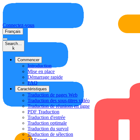
Connectez-vous
Français
Search…
k
Commencer
Introduction
Mise en place
Démarrage rapide
FAQ
Caractéristiques
Traduction de pages Web
Traduction des sous-titres vidéo
Traduction de réunions en ligne
PDF Traduction
Traduction d'entrée
Traduction optimale
Traduction du survol
Traduction de sélection
AI Expert